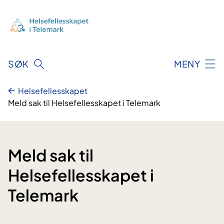
Hopp
til
innhold
SØK
MENY
Helsefellesskapet
Meld sak til Helsefellesskapet i Telemark
Meld sak til
Helsefellesskapet i
Telemark