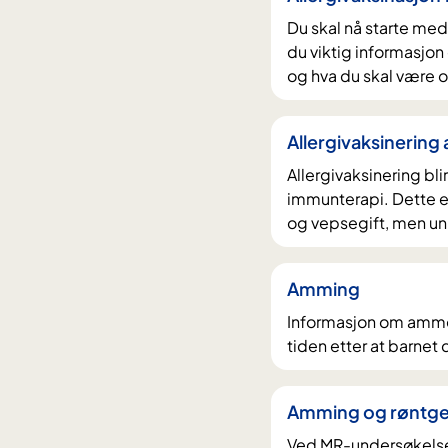
Du skal nå starte med 
du viktig informasjon
og hva du skal være 
Allergivaksinering
Allergivaksinering bli
immunterapi. Dette er
og vepsegift, men un
Amming
Informasjon om amme
tiden etter at barnet d
Amming og røntge
Ved MR-undersøkelse 