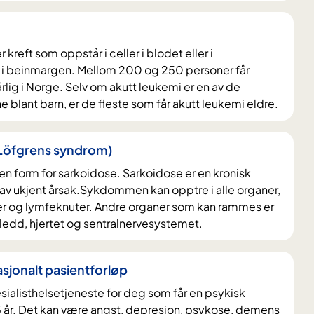
 kreft som oppstår i celler i blodet eller i
 i beinmargen. Mellom 200 og 250 personer får
rlig i Norge. Selv om akutt leukemi er en av de
e blant barn, er de fleste som får akutt leukemi eldre.
(Löfgrens syndrom)
n form for sarkoidose. Sarkoidose er en kronisk
 ukjent årsak.Sykdommen kan opptre i alle organer,
ger og lymfeknuter. Andre organer som kan rammes er
, ledd, hjertet og sentralnervesystemet.
asjonalt pasientforløp
esialisthelsetjeneste for deg som får en psykisk
5 år. Det kan være angst, depresjon, psykose, demens