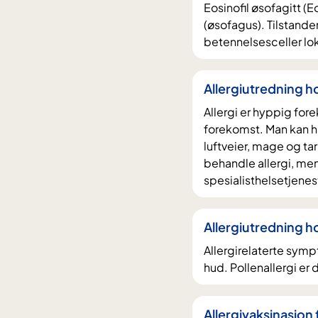
Eosinofil øsofagitt (E
(øsofagus). Tilstand
betennelsesceller loka
Allergiutredning h
Allergi er hyppig for
forekomst. Man kan ha
luftveier, mage og tar
behandle allergi, men
spesialisthelsetjenes
Allergiutredning h
Allergirelaterte symp
hud. Pollenallergi er 
Allergivaksinasjon 