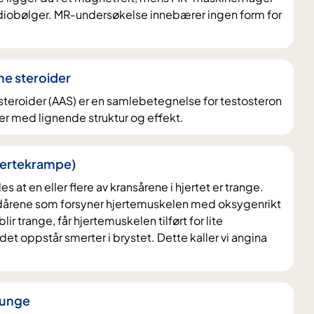
radiobølger. MR-undersøkelse innebærer ingen form for
e steroider
eroider (AAS) er en samlebetegnelse for testosteron
er med lignende struktur og effekt.
hjertekrampe)
s at en eller flere av kransårene i hjertet er trange.
dårene som forsyner hjertemuskelen med oksygenrikt
ir trange, får hjertemuskelen tilført for lite
et oppstår smerter i brystet. Dette kaller vi angina
 unge