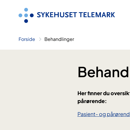
Hopp
til
innhold
Forside
Behandlinger
Behandl
Her finner du oversi
pårørende:
Pasient- og pårøren