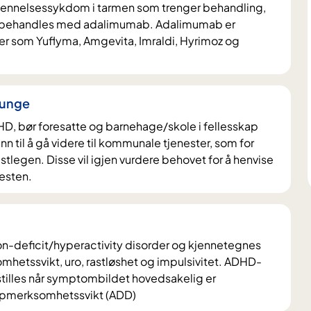
tennelsessykdom i tarmen som trenger behandling,
l behandles med adalimumab. Adalimumab er
ner som Yuflyma, Amgevita, Imraldi, Hyrimoz og
 unge
, bør foresatte og barnehage/skole i fellesskap
n til å gå videre til kommunale tjenester, som for
stlegen. Disse vil igjen vurdere behovet for å henvise
nesten.
on-deficit/hyperactivity disorder og kjennetegnes
mhetssvikt, uro, rastløshet og impulsivitet. ADHD-
tilles når symptombildet hovedsakelig er
ppmerksomhetssvikt (ADD)