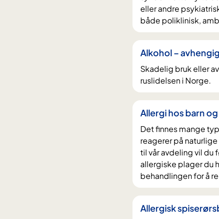
eller andre psykiatr
både poliklinisk, am
Alkohol – avhengi
Skadelig bruk eller 
ruslidelsen i Norge.
Allergi hos barn o
Det finnes mange typ
reagerer på naturlige
til vår avdeling vil d
allergiske plager du ha
behandlingen for å re
Allergisk spiserørs