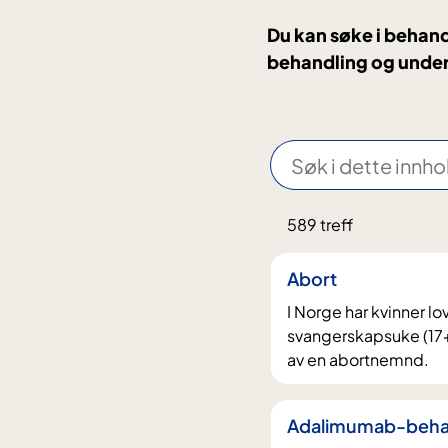
Du kan søke i behan
behandling og unde
S
ø
H
k
Nullstill
589 treff
o
i
filter
p
d
Abort
p
e
t
I Norge har kvinner lov
t
i
svangerskapsuke (17
t
av en abortnemnd.
l
e
r
i
e
n
Adalimumab-beha
s