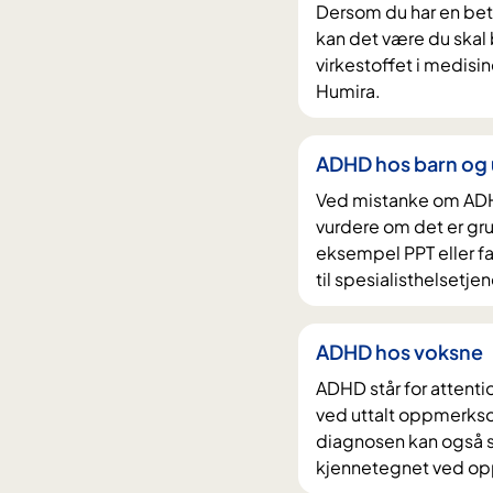
n
Dersom du har en be
u
h
kan det være du ska
l
o
virkestoffet i medisi
t
l
Humira.
a
d
t
e
ADHD hos barn og
e
t
Ved mistanke om ADHD
r
vurdere om det er grun
eksempel PPT eller fa
til spesialisthelsetje
ADHD hos voksne
ADHD står for attenti
ved uttalt oppmerkso
diagnosen kan også s
kjennetegnet ved o