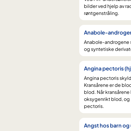
bilder ved hjelp av 
røntgenstråling.
Anabole-androgen
Anabole-androgene st
og syntetiske derivat
Angina pectoris (
Angina pectoris skylde
Kransårene er de blo
blod. Når kransårene bl
oksygenrikt blod, og d
pectoris.
Angst hos barn og