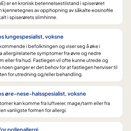
oE) er en kronisk betennelsestilstand i spiserøret
en kjennetegnes av opphopning av såkalte eosinofile
lt i spiserørets slimhinne.
os lungespesialist, voksne
ekommende i befolkningen og viser seg å øke i
 allergirelaterte symptomer fra øvre og nedre
m eller fra hud. Fastlegen vil ofte kunne utrede og
 noen ganger er det behov for at fastlegen henviser til
ten for utredning og/eller behandling.
os øre-nese-halsspesialist, voksne
tomer kan komme fra luftveier, mage/tarm eller fra
den vanligste formen for allergi.
for pollenallergi