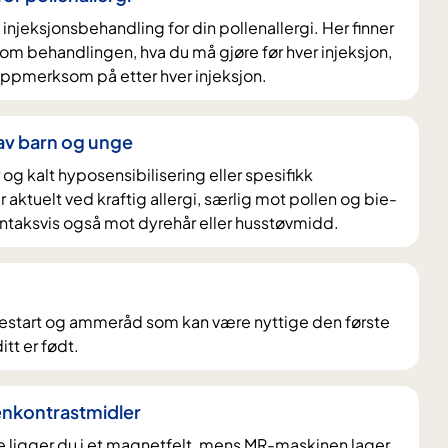
injeksjonsbehandling for din pollenallergi. Her finner
 om behandlingen, hva du må gjøre før hver injeksjon,
oppmerksom på etter hver injeksjon.
 av barn og unge
r og kalt hyposensibilisering eller spesifikk
 aktuelt ved kraftig allergi, særlig mot pollen og bie-
ntaksvis også mot dyrehår eller husstøvmidd.
start og ammeråd som kan være nyttige den første
itt er født.
nkontrastmidler
ligger du i et magnetfelt, mens MR-maskinen lager