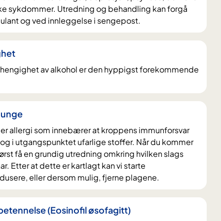
iske sykdommer. Utredning og behandling kan forgå
bulant og ved innleggelse i sengepost.
ghet
avhengighet av alkohol er den hyppigst forekommende
g unge
er allergi som innebærer at kroppens immunforsvar
 og i utgangspunktet ufarlige stoffer. Når du kommer
u først få en grundig utredning omkring hvilken slags
r. Etter at dette er kartlagt kan vi starte
dusere, eller dersom mulig, fjerne plagene.
betennelse (Eosinofil øsofagitt)