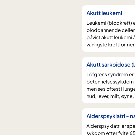
Akutt leukemi
Leukemi (blodkreft) er
bloddannende celler
påvist akutt leukemi å
vanligste kreftformen
Akutt sarkoidose 
Löfgrens syndrom er e
betennelsessykdom av
men ses oftest i lun
hud, lever, milt, øyne
Alderspsykiatri - n
Alderspsykiatri er sp
sykdom etter fylte 6