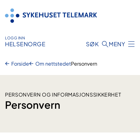
Hopp
til
innhold
LOGG INN
HELSENORGE
SØK
MENY
Forside
Om nettstedet
Personvern
PERSONVERN OG INFORMASJONSSIKKERHET
Personvern