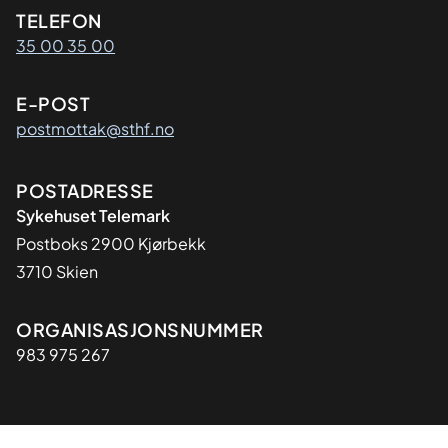
Kontaktinformasjon
TELEFON
35 00 35 00
E-POST
postmottak@sthf.no
Adresse
POSTADRESSE
Sykehuset Telemark
Postboks 2900 Kjørbekk
3710 Skien
Organisasjon
ORGANISASJONSNUMMER
983 975 267