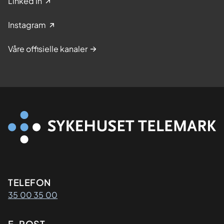
Linked In
Instagram
Våre offisielle kanaler
Kontaktinformasjon
TELEFON
35 00 35 00
E-POST