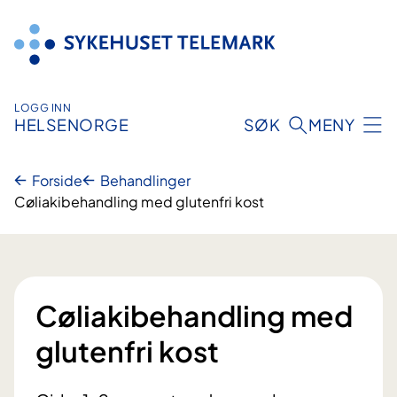
Hopp
til
innhold
LOGG INN
HELSENORGE
SØK
MENY
Forside
Behandlinger
Cøliakibehandling med glutenfri kost
Cøliakibehandling med
glutenfri kost