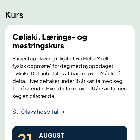
Kurs
Cøliaki. Lærings- og
mestringskurs
Pasientopplæring (digitalt via HelsaMi eller
fysisk oppmøte) for deg med nyoppdaget
cøliaki. Det anbefales at barn er over 12 år for å
delta. Hver deltaker under 18 år kan ta med seg
to pårørende. Hver deltaker over 18 år kan ta med
seg en pårørende.
C
St. Olavs hospital
ø
l
21
.
AUGUST
i