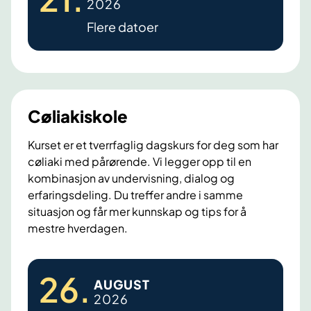
2026
a
Flere datoer
k
i
.
L
æ
Cøliakiskole
r
i
Kurset er et tverrfaglig dagskurs for deg som har
n
cøliaki med pårørende. Vi legger opp til en
kombinasjon av undervisning, dialog og
g
erfaringsdeling. Du treffer andre i samme
s
situasjon og får mer kunnskap og tips for å
-
mestre hverdagen.
o
g
C
m
26
.
AUGUST
ø
e
2026
l
s