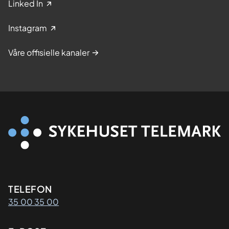
Linked In
Instagram
Våre offisielle kanaler
Kontaktinformasjon
TELEFON
35 00 35 00