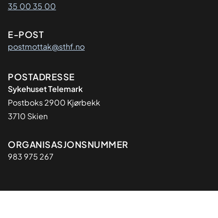
35 00 35 00
E-POST
postmottak@sthf.no
Adresse
POSTADRESSE
Sykehuset Telemark
Postboks 2900 Kjørbekk
3710 Skien
Organisasjon
ORGANISASJONSNUMMER
983 975 267