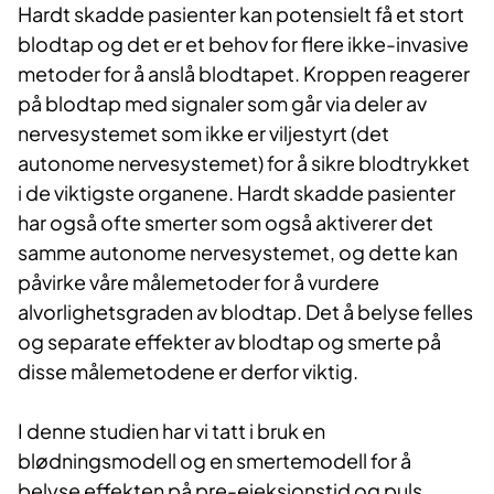
Hardt skadde pasienter kan potensielt få et stort
blodtap og det er et behov for flere ikke-invasive
metoder for å anslå blodtapet. Kroppen reagerer
på blodtap med signaler som går via deler av
nervesystemet som ikke er viljestyrt (det
autonome nervesystemet) for å sikre blodtrykket
i de viktigste organene. Hardt skadde pasienter
har også ofte smerter som også aktiverer det
samme autonome nervesystemet, og dette kan
påvirke våre målemetoder for å vurdere
alvorlighetsgraden av blodtap. Det å belyse felles
og separate effekter av blodtap og smerte på
disse målemetodene er derfor viktig.
I denne studien har vi tatt i bruk en
blødningsmodell og en smertemodell for å
belyse effekten på pre-ejeksjonstid og puls