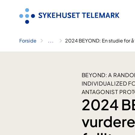
Hopp
til
innhold
Forside
..
.
2024 BEYOND: En studie for å vur
BEYOND: A RANDO
INDIVIDUALIZED F
ANTAGONIST PROT
2024 BE
vurdere 