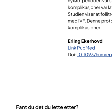
nyfødtperioden var s
komplikasjoner var l
Studien viser at folli
med IVF. Denne protok
komplikasjoner.
Erling Ekerhovd
Link PubMed
Doi:
10.1093/humre
Fant du det du lette etter?