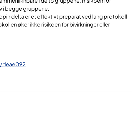
ammenliknbare i de to gruppene. Risikoen for
av i begge gruppene.
tropin delta er et effektivt preparat ved lang protokoll
ollen øker ikke risikoen for bivirkninger eller
p/deae092