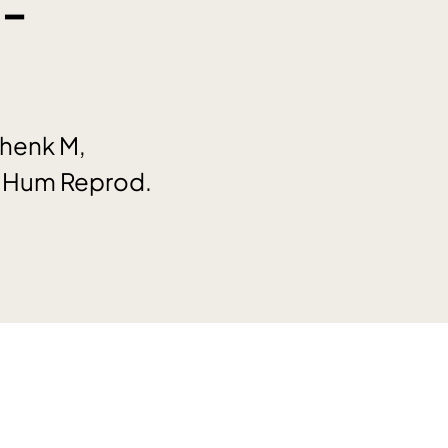
o-
chenk M,
A. Hum Reprod.