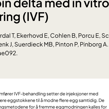
pin delta med in vitr
ering (IVF)
rdal T, Ekerhovd E, Cohlen B, Porcu E, S
nk J, Suerdieck MB, Pinton P, Pinborg 
ae092.
mfører IVF-behandling setter de injeksjoner med
lere eggstokkene til å modne flere egg samtidig. De
ringsmetodene for å fremme eggmodningen kalles for