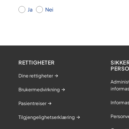
Ja
Nei
RETTIGHETER
SIKKE
PERS
Dine rettigheter
Adminis
informa
Brukermedvirkning
Informa
Pasientreiser
Personv
Tilgjengelighetserklæring