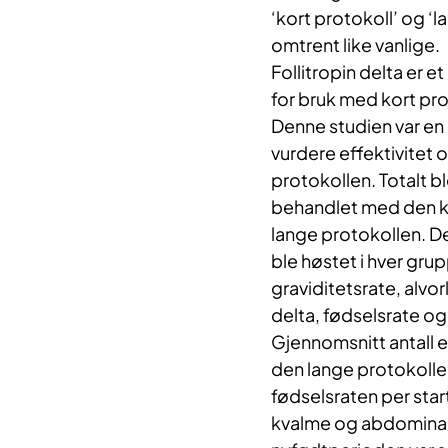
‘kort protokoll’ og ‘l
omtrent like vanlige.
Follitropin delta er 
for bruk med kort pro
Denne studien var en 
vurdere effektivitet o
protokollen. Totalt b
behandlet med den k
lange protokollen. D
ble høstet i hver gr
graviditetsrate, alvor
delta, fødselsrate og
Gjennomsnitt antall 
den lange protokolle
fødselsraten per star
kvalme og abdominals