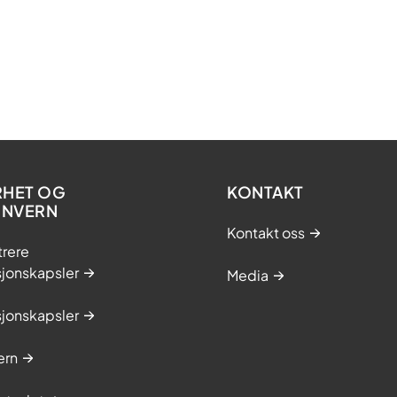
RHET OG
KONTAKT
ONVERN
Kontakt oss
trere
sjonskapsler
Media
sjonskapsler
ern