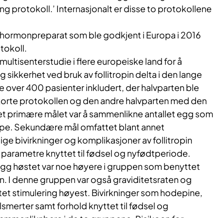
ang protokoll.’ Internasjonalt er disse to protokollene
et hormonpreparat som ble godkjent i Europa i 2016
tokoll.
multisenterstudie i flere europeiske land for å
g sikkerhet ved bruk av follitropin delta i den lange
le over 400 pasienter inkludert, der halvparten ble
orte protokollen og den andre halvparten med den
et primære målet var å sammenlikne antallet egg som
uppe. Sekundære mål omfattet blant annet
lige bivirkninger og komplikasjoner av follitropin
 parametre knyttet til fødsel og nyfødtperiode.
egg høstet var noe høyere i gruppen som benyttet
n. I denne gruppen var også graviditetsraten og
tet stimulering høyest. Bivirkninger som hodepine,
merter samt forhold knyttet til fødsel og