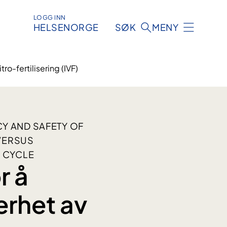
LOGG INN
HELSENORGE
SØK
MENY
ro-fertilisering (IVF)
Y AND SAFETY OF
 VERSUS
N CYCLE
r å
erhet av