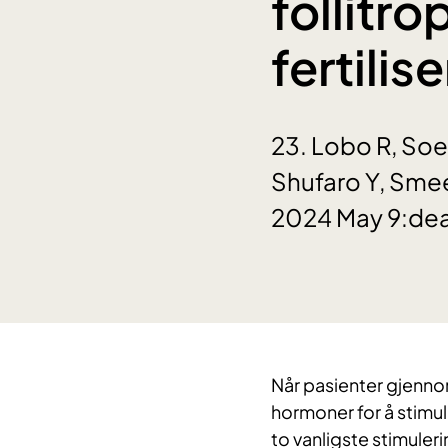
follitro
fertilis
23. Lobo R, Soe
Shufaro Y, Smee
2024 May 9:de
Når pasienter gjenno
hormoner for å stimu
to vanligste stimule