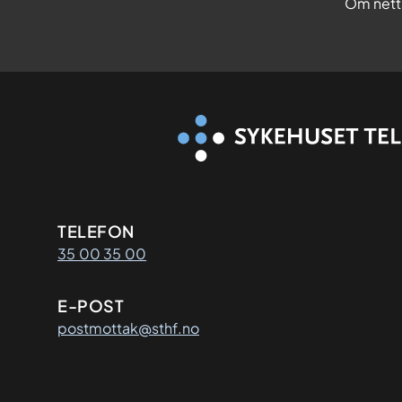
Om nett
Kontaktinformasjon
TELEFON
35 00 35 00
E-POST
postmottak@sthf.no