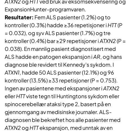
ATXN2
og
HTT
ved bruk av eksomsekvensering og
ExpansionHunter-programvaren.
Resultater:
Fem ALS pasienter (1.2%) og to
kontroller (0.3%) hadde ≥36 repetisjoner i
HTT
(P
= 0.032), og syv ALS pasienter (1.7%) og tre
kontroller (0.4%) bar ≥29 repetisjoner i
ATXN2
(P =
0.038). En mannlig pasient diagnostisert med
ALS hadde en patogen ekspansjon i
AR
, og hans
diagnose ble revidert til Kennedy's sykdom. I
ATXN1
, hadde 50 ALS pasienter (12.1%) og 96
kontroller (13.5%) ≥33 repetisjoner (P = 0.753).
Ingen av pasientene med ekspansjoner i
ATXN2
eller
HTT
viste tegn til Huntingtons sykdom eller
spinocerebellær ataksi type 2, basert på en
gjennomgang av medisinske journaler. ALS-
diagnosen ble bekreftet hos alle pasienter med
ATXN2
og
HTT
ekspansjon, med unntak av en