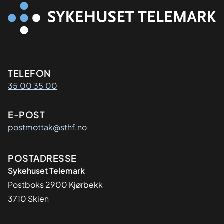
Kontaktinformasjon
TELEFON
35 00 35 00
E-POST
postmottak@sthf.no
Adresse
POSTADRESSE
Sykehuset Telemark
Postboks 2900 Kjørbekk
3710 Skien