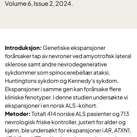
Volume 6, Issue 2, 2024.
Introduksjon:
Genetiske ekspansjoner
forårsaker tap av nevroner ved amyotrofisk lateral
sklerose samt andre nevrodegenerative
sykdommer som spinocerebellær ataksi,
Huntingtons sykdom og Kennedy's sykdom.
Ekspansjoner i samme gen kan forårsake flere
kliniske fenotyper. I denne studien undersøkte vi
ekspansjoner i en norsk ALS-kohort.
Metoder:
Totalt 414 norske ALS pasienter og 713
nevrologisk friske kontroller, justert for alder og
kjønn, ble undersøkt for ekspansjoner i
AR
,
ATXN1
,