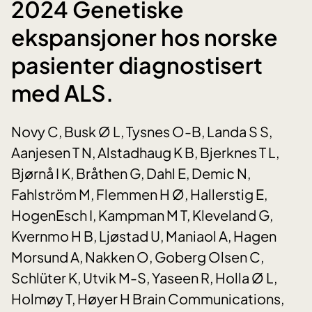
2024 Genetiske
ekspansjoner hos norske
pasienter diagnostisert
med ALS.
Novy C, Busk Ø L, Tysnes O-B, Landa S S,
Aanjesen T N, Alstadhaug K B, Bjerknes T L,
Bjørnå I K, Bråthen G, Dahl E, Demic N,
Fahlström M, Flemmen H Ø, Hallerstig E,
HogenEsch I, Kampman M T, Kleveland G,
Kvernmo H B, Ljøstad U, Maniaol A, Hagen
Morsund A, Nakken O, Goberg Olsen C,
Schlüter K, Utvik M-S, Yaseen R, Holla Ø L,
Holmøy T, Høyer H Brain Communications,