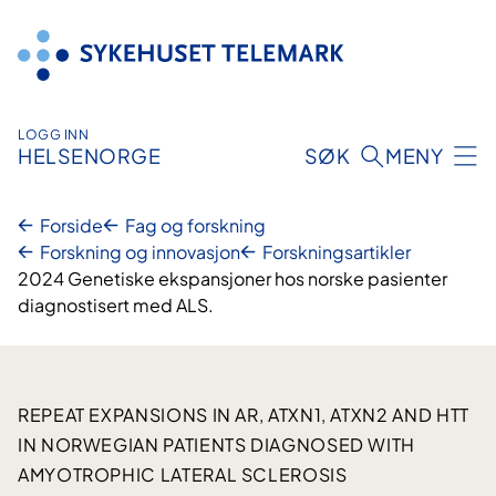
Hopp
til
innhold
LOGG INN
HELSENORGE
SØK
MENY
Forside
Fag og forskning
Forskning og innovasjon
Forskningsartikler
2024 Genetiske ekspansjoner hos norske pasienter
diagnostisert med ALS.
REPEAT EXPANSIONS IN AR, ATXN1, ATXN2 AND HTT
IN NORWEGIAN PATIENTS DIAGNOSED WITH
AMYOTROPHIC LATERAL SCLEROSIS