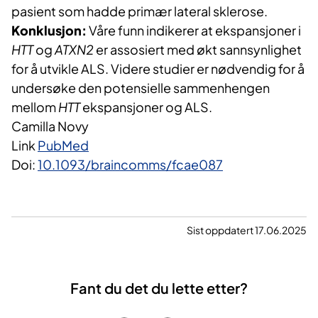
pasient som hadde primær lateral sklerose.
Konklusjon:
Våre funn indikerer at ekspansjoner i
HTT
og
ATXN2
er assosiert med økt sannsynlighet
for å utvikle ALS. Videre studier er nødvendig for å
undersøke den potensielle sammenhengen
mellom
HTT
ekspansjoner og ALS.
Camilla Novy
Link
PubMed
Doi:
10.1093/braincomms/fcae087
Sist oppdatert 17.06.2025
Fant du det du lette etter?