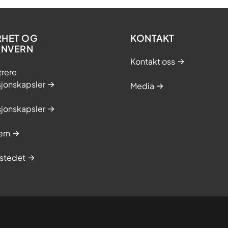
RHET OG
KONTAKT
ONVERN
Kontakt oss
trere
sjonskapsler
Media
sjonskapsler
ern
stedet