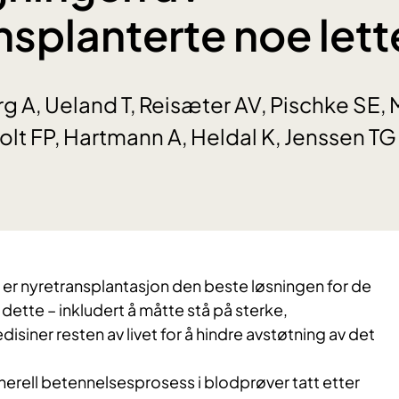
nsplanterte noe lett
g A, Ueland T, Reisæter AV, Pischke SE, 
holt FP, Hartmann A, Heldal K, Jenssen TG
t er nyretransplantasjon den beste løsningen for de
dette – inkludert å måtte stå på sterke,
ner resten av livet for å hindre avstøtning av det
nerell betennelsesprosess i blodprøver tatt etter