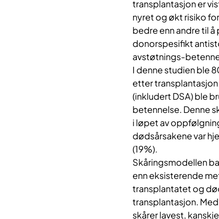
transplantasjon er vis
nyret og økt risiko fo
bedre enn andre til å
donorspesifikt antist
avstøtnings-betenne
I denne studien ble 8
etter transplantasjon
(inkludert DSA) ble br
betennelse. Denne sk
i løpet av oppfølgnin
dødsårsakene var hje
(19%).
Skåringsmodellen bas
enn eksisterende met
transplantatet og død.
transplantasjon. Med 
skårer lavest, kanskj