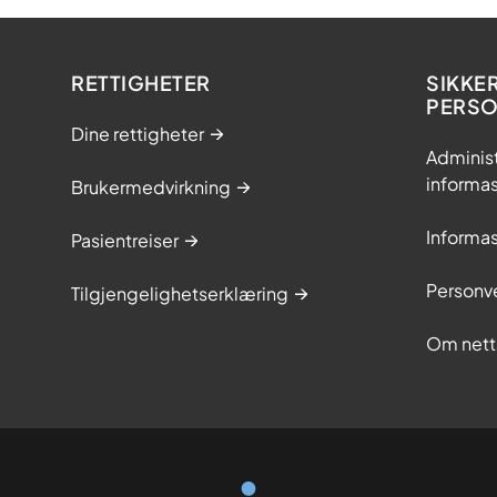
RETTIGHETER
SIKKE
PERS
Dine rettigheter
Adminis
informa
Brukermedvirkning
Informa
Pasientreiser
Personv
Tilgjengelighetserklæring
Om nett