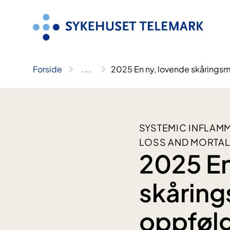
Hopp
til
innhold
Forside
..
.
2025 En ny, lovende skåringsm
SYSTEMIC INFLAMM
LOSS AND MORTALI
2025 En
skåring
oppfølg