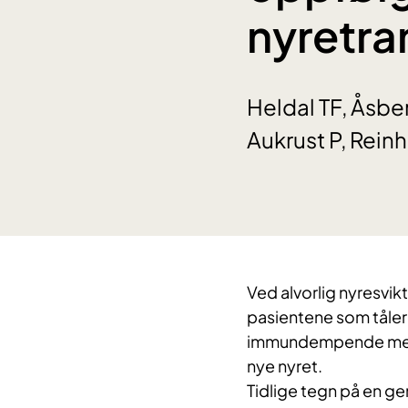
nyretra
Heldal TF, Åsber
Aukrust P, Rein
Ved alvorlig nyresvik
pasientene som tåler 
immundempende medisi
nye nyret.
Tidlige tegn på en ge