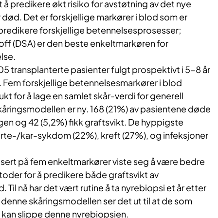
t å predikere økt risiko for avstøtning av det nye
r død. Det er forskjellige markører i blod som er
 predikere forskjellige betennelsesprosesser;
off (DSA) er den beste enkeltmarkøren for
lse.
05 transplanterte pasienter fulgt prospektivt i 5-8 år
. Fem forskjellige betennelsesmarkører i blod
ukt for å lage en samlet skår-verdi for generell
åringsmodellen er ny. 168 (21%) av pasientene døde
gen og 42 (5,2%) fikk graftsvikt. De hyppigste
rte-/kar-sykdom (22%), kreft (27%), og infeksjoner
ert på fem enkeltmarkører viste seg å være bedre
oder for å predikere både graftsvikt av
 Til nå har det vært rutine å ta nyrebiopsi et år etter
denne skåringsmodellen ser det ut til at de som
e kan slippe denne nyrebiopsien.