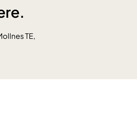
ere.
Mollnes TE,