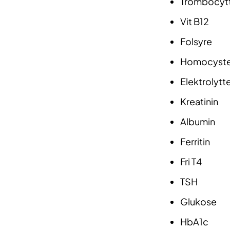
Trombocyt
Vit B12
Folsyre
Homocyste
Elektrolytt
Kreatinin
Albumin
Ferritin
Fri T4
TSH
Glukose
HbA1c