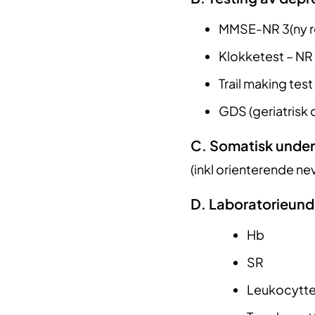
MMSE-NR 3(ny re
Klokketest – NR
Trail making tes
GDS (geriatrisk
C. Somatisk under
(inkl orienterende nev
D. Laboratorieund
Hb
SR
Leukocytte