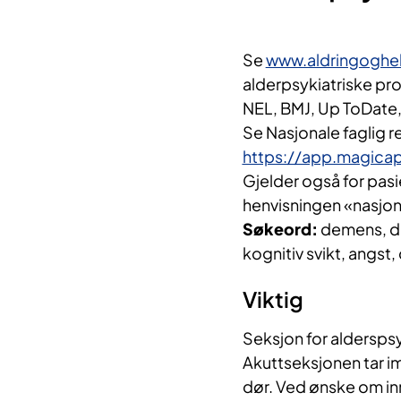
Se
www.aldringoghe
alderpsykiatriske pro
NEL, BMJ, Up ToDate,
Se Nasjonale faglig r
https://app.magica
Gjelder også for pasie
henvisningen «nasjon
Søkeord:
demens, del
kognitiv svikt, angst,
Viktig
Seksjon for alderspsy
Akuttseksjonen tar im
dør. Ved ønske om in