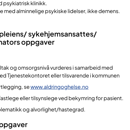
psykiatrisk klinikk.
e med alminnelige psykiske lidelser, ikke demens.
pleiens/ sykehjemsansattes/
ators oppgaver
tiltak og omsorgsnivå vurderes i samarbeid med
d Tjenestekontoret eller tilsvarende i kommunen
rtlegging, se
www.aldringoghelse.no
astlege eller tilsynslege ved bekymring for pasient.
blematikk og alvorlighet/hastegrad.
oppgaver