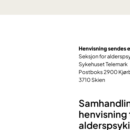
Henvisning sendes el
Seksjon for alderspsy
Sykehuset Telemark
Postboks 2900 Kjør
3710 Skien
Samhandlin
henvisning t
alderspsyki