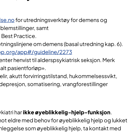
lse.no
for utredningsverktøy for demens og
blemstillinger, samt
 Best Practice.
etningslinjene om demens (basal utredning kap. 6).
pp.org/app#/guideline/2273
nter henvist til alderspsykiatrisk seksjon. Merk
alt pasientforløp».
ir, akutt forvirringstilstand, hukommelsessvikt,
 depresjon, somatisering, vrangforestillinger
kiatri har
ikke øyeblikkelig-hjelp-funksjon
.
ot eldre med behov for øyeblikkelig hjelp og lukket
nleggelse som øyeblikkelig hjelp, ta kontakt med