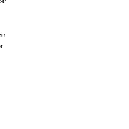
ter
in
er