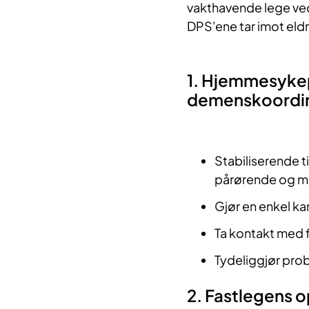
vakthavende lege ved 
DPS'ene tar imot eldr
1. Hjemmesyke
demenskoordin
Stabiliserende 
pårørende og me
Gjør en enkel ka
Ta kontakt med f
Tydeliggjør pro
2. Fastlegens 