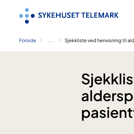
Hopp
til
innhold
Forside
..
.
Sjekkliste ved henvisning til al
Sjekklis
aldersps
pasient