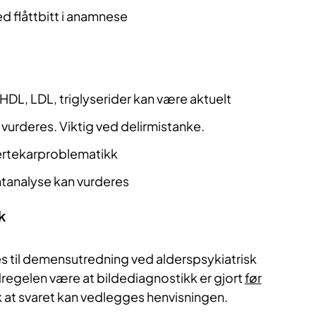
ed flåttbitt i anamnese
 HDL, LDL, triglyserider kan være aktuelt
 vurderes. Viktig ved delirmistanke.
ertekarproblematikk
analyse kan vurderes
k
es til demensutredning ved alderspsykiatrisk
dregelen være at bildediagnostikk er gjort
før
ik at svaret kan vedlegges henvisningen.