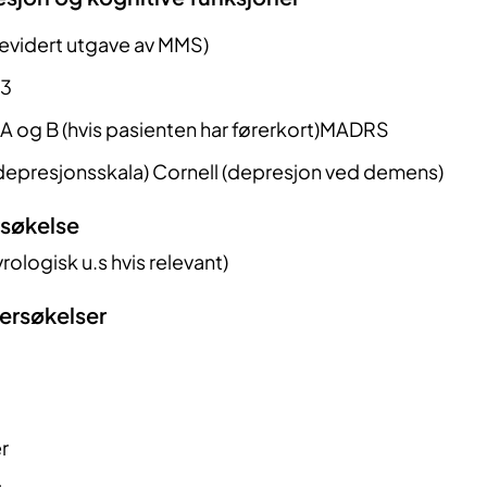
vidert utgave av MMS)
 3
t A og B (hvis pasienten har førerkort)MADRS
 depresjonsskala) Cornell (depresjon ved demens)
søkelse
rologisk u.s hvis relevant)
ersøkelser
r