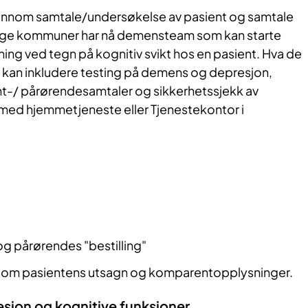
jennom samtale/undersøkelse av pasient og samtale
ge kommuner har nå demensteam som kan starte
ing ved tegn på kognitiv svikt hos en pasient. Hva de
t kan inkludere testing på demens og depresjon,
t-/ pårørendesamtaler og sikkerhetssjekk av
med hjemmetjeneste eller Tjenestekontor i
og pårørendes "bestilling"
ellom pasientens utsagn og komparentopplysninger.
esjon og kognitive funksjoner