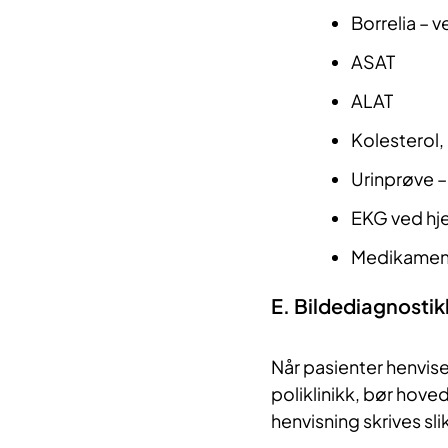
Borrelia – v
ASAT
ALAT
Kolesterol,
Urinprøve –
EKG ved hj
Medikament
E. Bildediagnostik
Når pasienter henvis
poliklinikk, bør hove
henvisning skrives sl