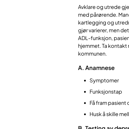
Avklare og utrede g
med pårørende. Man
kartlegging og utredn
gjør varierer, men de
ADL-funksjon, pasien
hjemmet. Ta kontakt 
kommunen.
A. Anamnese
Symptomer
Funksjonstap
Få fram pasient 
Husk å skille m
B. Testing av depr