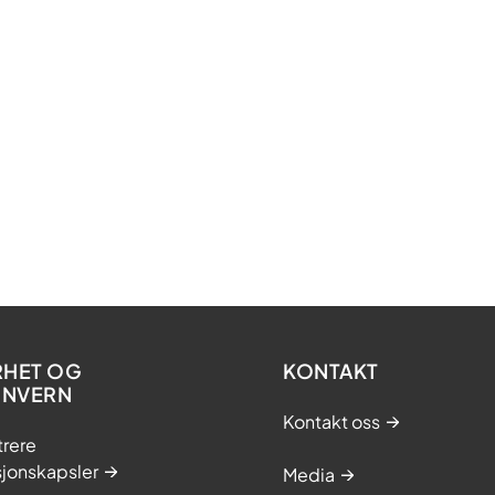
RHET OG
KONTAKT
ONVERN
Kontakt oss
trere
sjonskapsler
Media