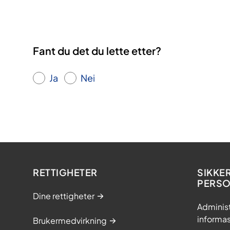
Fant du det du lette etter?
Ja
Nei
RETTIGHETER
SIKKE
PERS
Dine rettigheter
Adminis
informa
Brukermedvirkning