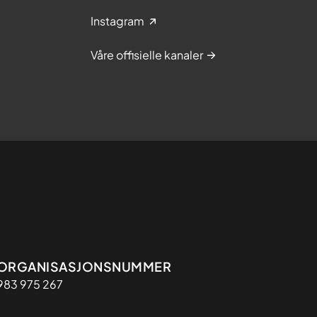
Instagram
Våre offisielle kanaler
Organisasjon
ORGANISASJONSNUMMER
983 975 267