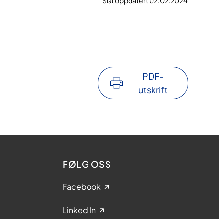
Sist oppdatert 02.02.2024
PDF-
utskrift
FØLG OSS
Facebook
Linked In