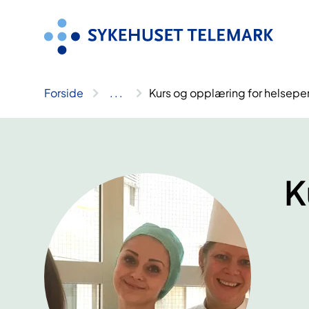
Hopp
til
innhold
Forside
..
.
Kurs og opplæring for helsepe
K