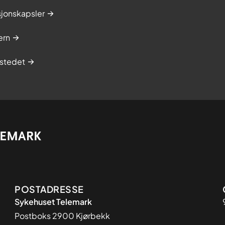
sjonskapsler
ern
stedet
Adresse
POSTADRESSE
Sykehuset Telemark
Postboks 2900 Kjørbekk