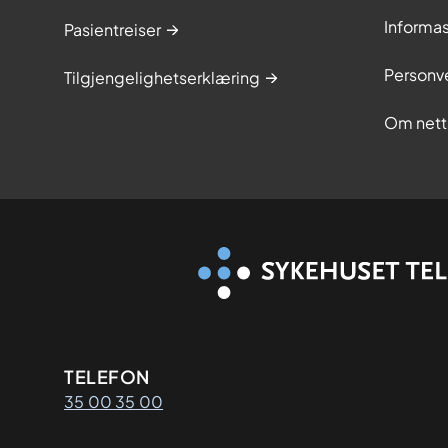
Informa
Pasientreiser
Personv
Tilgjengelighetserklæring
Om nett
Kontaktinformasjon
TELEFON
35 00 35 00