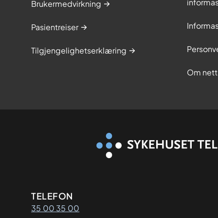
informa
Brukermedvirkning
Informa
Pasientreiser
Personv
Tilgjengelighetserklæring
Om nett
Kontaktinformasjon
TELEFON
35 00 35 00