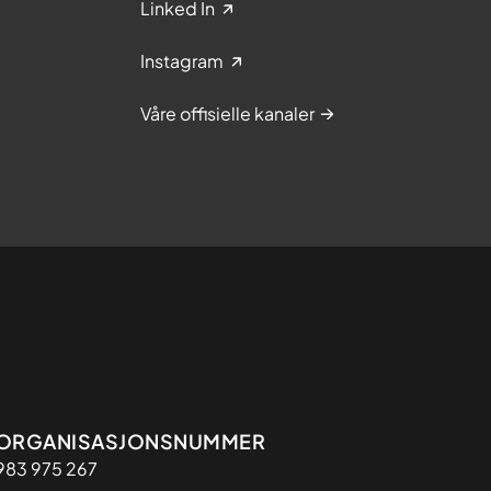
Linked In
Instagram
Våre offisielle kanaler
Organisasjon
ORGANISASJONSNUMMER
983 975 267