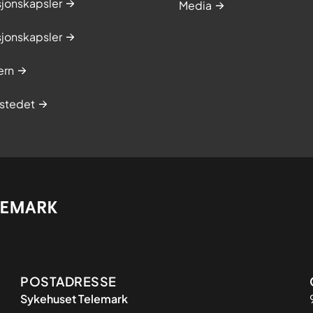
sjonskapsler
Media
sjonskapsler
ern
stedet
Adresse
POSTADRESSE
Sykehuset Telemark