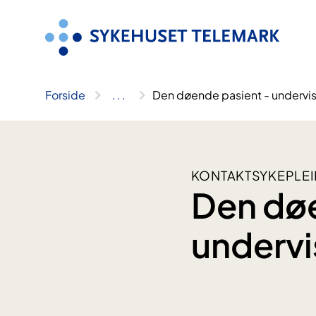
Hopp
til
innhold
Forside
..
.
Den døende pasient - undervis
KONTAKTSYKEPLEI
Den døe
undervi