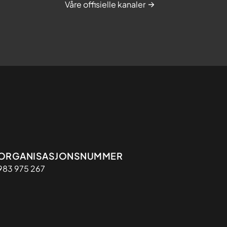
Våre offisielle kanaler
Organisasjon
ORGANISASJONSNUMMER
983 975 267