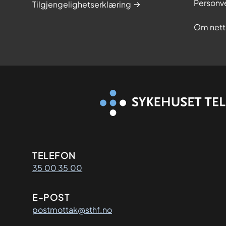
Personv
Tilgjengelighetserklæring
Om nett
Kontaktinformasjon
TELEFON
35 00 35 00
E-POST
postmottak@sthf.no