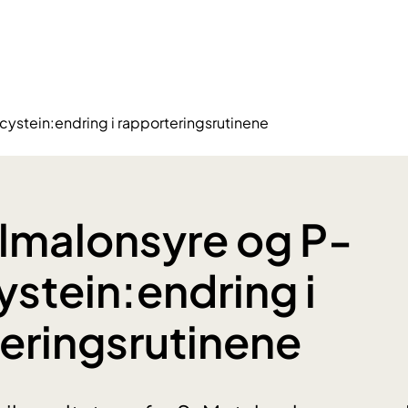
stein:endring i rapporteringsrutinene
lmalonsyre og P-
tein:endring i
eringsrutinene