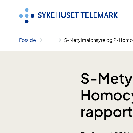
Hopp
til
innhold
Forside
..
.
S-Metylmalonsyre og P-Homocy
S-Mety
Homocys
rapport