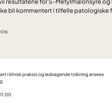
6 vil resultatene for S-Metylmalonsyre og
e bli kommentert i tilfelle patologiske 
2016
ert i klinisk praksis og ledsagende tolkning ansees
g.
 11:00