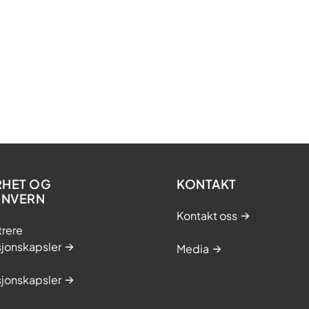
RHET OG
KONTAKT
ONVERN
Kontakt oss
trere
sjonskapsler
Media
sjonskapsler