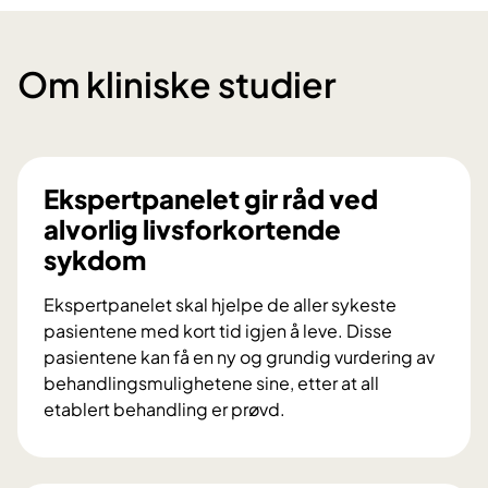
Om kliniske studier
Ekspertpanelet gir råd ved
alvorlig livsforkortende
sykdom
Ekspertpanelet skal hjelpe de aller sykeste
pasientene med kort tid igjen å leve. Disse
pasientene kan få en ny og grundig vurdering av
behandlingsmulighetene sine, etter at all
etablert behandling er prøvd.
E
k
s