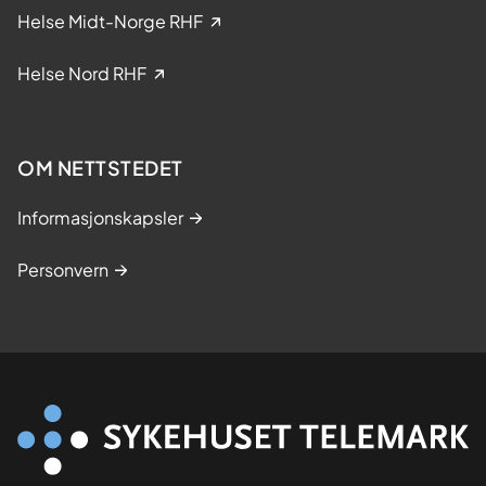
i
Helse Midt-Norge RHF
s
k
Helse Nord RHF
e
s
t
OM NETTSTEDET
u
d
Informasjonskapsler
i
e
Personvern
r