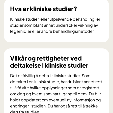
p
Hva er kliniske studier?
e
r
Kliniske studier, eller utprøvende behandling, er
t
studier som blant annet undersøker virkning av
p
legemidler eller andre behandlingsmetoder.
a
H
n
v
e
a
l
e
Vilkår og rettigheter ved
e
r
deltakelse i kliniske studier
t
k
g
l
Det er frivillig å delta i kliniske studier. Som
i
i
deltaker i en klinisk studie, har du blant annet rett
r
n
til å få vite hvilke opplysninger som er registrert
r
i
om deg og hvem som har tilgang til dem. Du blir
å
s
holdt oppdatert om eventuell ny informasjon og
d
k
endringer i studien. Du har også rett til å trekke
v
e
deg fra studien.