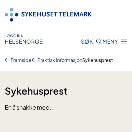
Hopp
til
innhold
LOGG INN
HELSENORGE
SØK
MENY
Framside
Praktisk informasjon
Sykehusprest
Sykehusprest
En å snakke med...