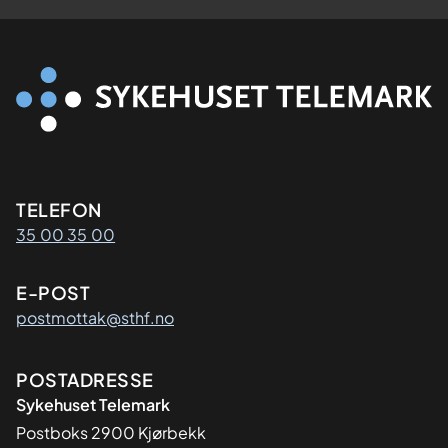
Kontaktinformasjon
TELEFON
35 00 35 00
E-POST
postmottak@sthf.no
Adresse
POSTADRESSE
Sykehuset Telemark
Postboks 2900 Kjørbekk