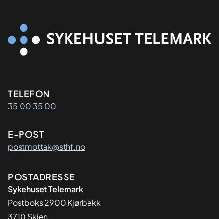
Kontaktinformasjon
TELEFON
35 00 35 00
E-POST
postmottak@sthf.no
Adresse
POSTADRESSE
Sykehuset Telemark
Postboks 2900 Kjørbekk
3710 Skien