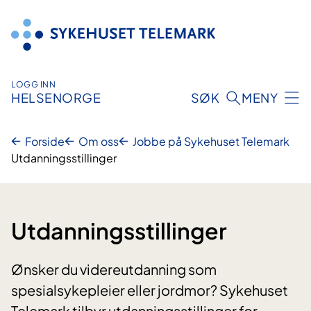
Hopp
til
innhold
LOGG INN
HELSENORGE
SØK
MENY
Forside
Om oss
Jobbe på Sykehuset Telemark
Utdanningsstillinger
Utdanningsstillinger
Ønsker du videreutdanning som
spesialsykepleier eller jordmor? Sykehuset
Telemark tilbyr utdanningsstillinger for