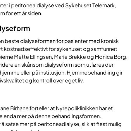
nter i peritonealdialyse ved Sykehuset Telemark,
 for ett år siden.
alyseform
den beste dialyseformen for pasienter med kronisk
ært kostnadseffektivt for sykehuset og samfunnet
eierne Mette Ellingsen, Marie Brekke og Monica Borg.
 videre en skånsom dialyseform som utføres der
 hjemme eller på institusjon. Hjemmebehandling gir
ivskvalitet og kontroll over eget liv.
e Birhane forteller at Nyrepoliklinikken har et
se enda mer på denne behandlingsformen.
r å satse mer på peritoneadialyse, slik at flest mulig