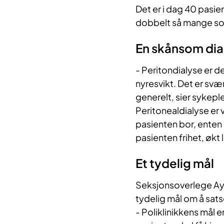
Det er i dag 40 pasie
dobbelt så mange som
En skånsom di
- Peritondialyse er 
nyresvikt. Det er sv
generelt, sier sykepl
Peritonealdialyse er
pasienten bor, enten
pasienten frihet, økt l
Et tydelig mål
Seksjonsoverlege Ayan
tydelig mål om å sat
- Poliklinikkens mål e