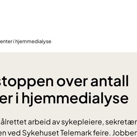
ienter i hjemmedialyse
stoppen over antall
er i hjemmedialyse
ålrettet arbeid av sykepleiere, sekretæ
en ved Sykehuset Telemark feire. Jobbe