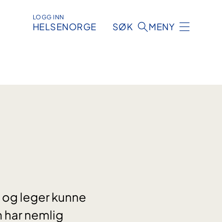
LOGG INN
HELSENORGE
SØK
MENY
r og leger kunne
n har nemlig