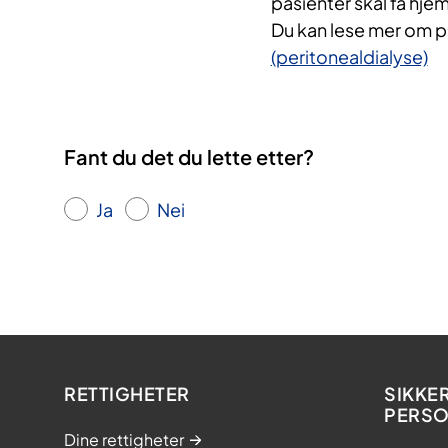
pasienter skal få hje
Du kan lese mer om p
(peritonealdialyse)
Fant du det du lette etter?
Ja
Nei
RETTIGHETER
SIKKE
PERS
Dine rettigheter