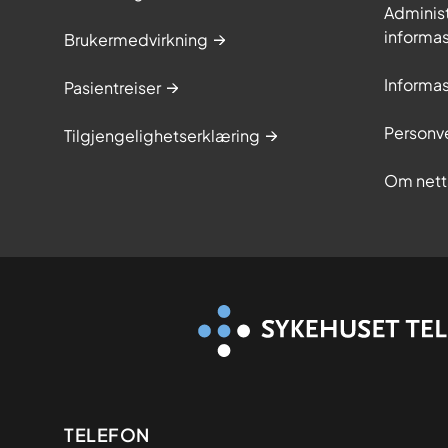
Adminis
informa
Brukermedvirkning
Informa
Pasientreiser
Personv
Tilgjengelighetserklæring
Om nett
Kontaktinformasjon
TELEFON