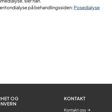
mmedialyse, sier han.
eritondialyse på behandlingssiden:
Posedialyse
RHET OG
KONTAKT
ONVERN
Kontakt oss