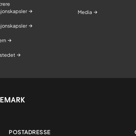
trere
sjonskapsler
Media
sjonskapsler
ern
stedet
Adresse
POSTADRESSE