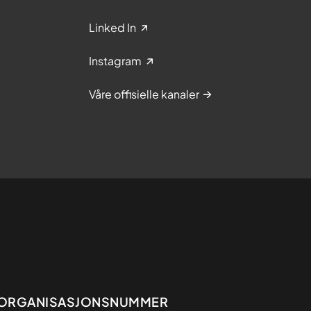
Linked In
Instagram
Våre offisielle kanaler
Organisasjon
ORGANISASJONSNUMMER