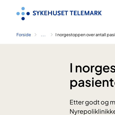
Hopp
til
innhold
Forside
..
.
I norgestoppen over antall pas
I norge
pasient
Etter godt og m
Nyrepoliklinikk