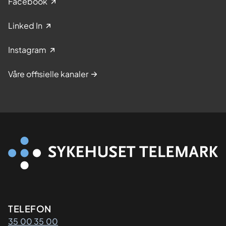
Facebook
Linked In
Instagram
Våre offisielle kanaler
Kontaktinformasjon
TELEFON
35 00 35 00