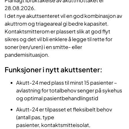
Planlagt ibruktakelse av akuttmottaket er
28.08.2026.
I det nye akuttsenteret vil en god kombinasjon av
akuttrom og triageareal gi bedre kapasitet.
Kontaktsmitterom er plassert slik at god flyt
sikres og det vil bli enklere å legge til rette for
soner (ren/uren) i en smitte- eller
pandemisituasjon. ​
​Funksjoner i nytt akuttsenter:​
Akutt-24 med plass til minst 15 pasienter –
avlastning for totalbehov senger på sykehus
og optimal pasientbehandlingstid​​
Akutt-24 er tilpasset et fleksibelt behov
(antall pas, type
pasienter, kontaktsmitteisolat,