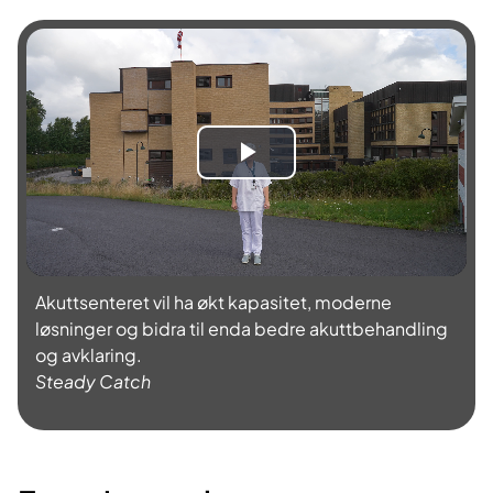
S
p
i
Akuttsenteret vil ha økt kapasitet, moderne
l
løsninger og bidra til enda bedre akuttbehandling
og avklaring.
l
Steady Catch
a
v