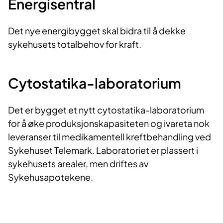
​​Energisentral
v
Det nye energibygget skal bidra til å dekke
i
sykehusets totalbehov for kraft. ​
d
e
​Cytostatika-laboratorium
o
Det er bygget et nytt cytostatika-laboratorium
for å øke produksjonskapasiteten og ivareta nok
leveranser til medikamentell kreftbehandling ved
Sykehuset Telemark. Laboratoriet er plassert i
sykehusets arealer, men driftes av
Sykehusapotekene.