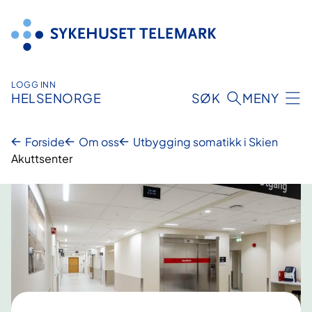
Hopp
til
innhold
LOGG INN
HELSENORGE
SØK
MENY
Forside
Om oss
Utbygging somatikk i Skien
Akuttsenter