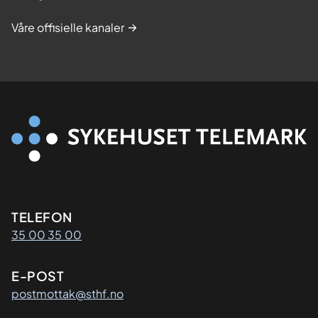
Våre offisielle kanaler
Kontaktinformasjon
TELEFON
35 00 35 00
E-POST
postmottak@sthf.no