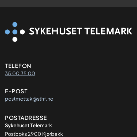
Kontaktinformasjon
TELEFON
35 00 35 00
E-POST
postmottak@sthf.no
Adresse
POSTADRESSE
Sykehuset Telemark
Postboks 2900 Kjørbekk