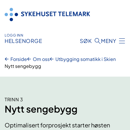
Hopp
til
innhold
LOGG INN
HELSENORGE
SØK
MENY
Forside
Om oss
Utbygging somatikk i Skien
Nytt sengebygg
TRINN 3
Nytt sengebygg
Optimalisert forprosjekt starter høsten