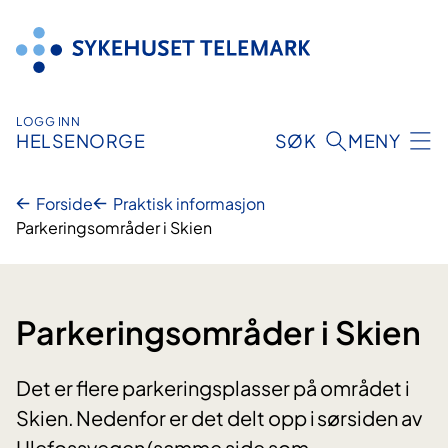
Hopp
til
innhold
LOGG INN
HELSENORGE
SØK
MENY
Forside
Praktisk informasjon
Parkeringsområder i Skien
Parkeringsområder i Skien
Det er flere parkeringsplasser på området i
Skien. Nedenfor er det delt opp i sørsiden av
Ulefossvegen (samme side som