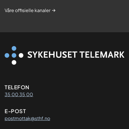
Våre offisielle kanaler
Kontaktinformasjon
TELEFON
35 00 35 00
E-POST
postmottak@sthf.no