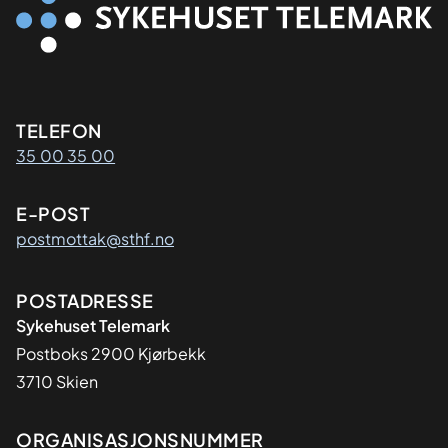
Kontaktinformasjon
TELEFON
35 00 35 00
E-POST
postmottak@sthf.no
Adresse
POSTADRESSE
Sykehuset Telemark
Postboks 2900 Kjørbekk
3710 Skien
Organisasjon
ORGANISASJONSNUMMER