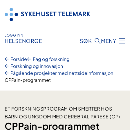
Hopp
til
innhold
LOGG INN
HELSENORGE
SØK
MENY
Forside
Fag og forskning
Forskning og innovasjon
Pågående prosjekter med nettsideinformasjon
CPPain-programmet
ET FORSKNINGSPROGRAM OM SMERTER HOS
BARN OG UNGDOM MED CEREBRAL PARESE (CP)
CPPain-programmet