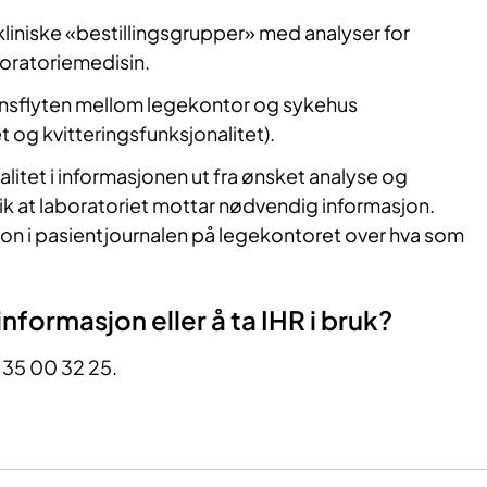
iniske «bestillingsgrupper» med analyser for
aboratoriemedisin.
onsflyten mellom legekontor og sykehus
t og kvitteringsfunksjonalitet).
itet i informasjonen ut fra ønsket analyse og
ik at laboratoriet mottar nødvendig informasjon.
n i pasientjournalen på legekontoret over hva som
nformasjon eller å ta IHR i bruk?
 35 00 32 25.