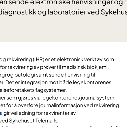
n sende elektroniske henvisninger og r
dediagnostikk og laboratorier ved Sykehu
 og rekvirering (IHR) er et elektronisk verktøy som
or rekvirering av prøver til medisinsk biokjemi,
gi og patologi samt sende henvisning til
r. Det er integrasjon mot både legekontorenes
elseforetakets fagsystemer.
nger som gjøres via legekontorenes journalsystem,
et for å overføre journalinformasjon ved rekvirering.
ka
gir veiledning for rekvirenter av
 ved Sykehuset Telemark.