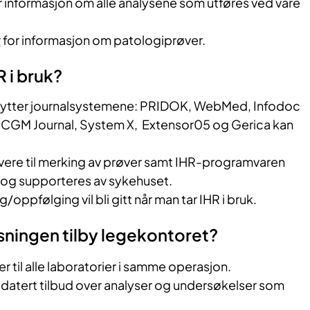
r informasjon om alle analysene som utføres ved våre
r
for informasjon om patologiprøver.
 i bruk?
ytter journalsystemene: PRIDOK, WebMed, Infodoc
, CGM Journal, System X, Extensor05 og Gerica kan
ivere til merking av prøver samt IHR-programvaren
s og supporteres av sykehuset.
ppfølging vil bli gitt når man tar IHR i bruk.
sningen tilby legekontoret?
r til alle laboratorier i samme operasjon.
ppdatert tilbud over analyser og undersøkelser som