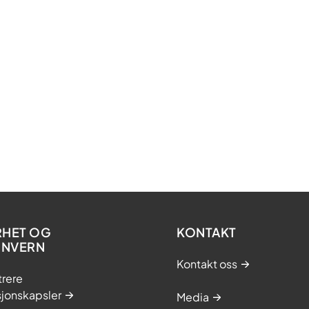
RHET OG
KONTAKT
ONVERN
Kontakt oss
trere
sjonskapsler
Media