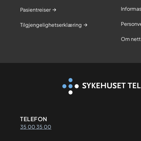
Informa
Pasientreiser
Personv
Tilgjengelighetserklæring
Om nett
Kontaktinformasjon
TELEFON
35 00 35 00