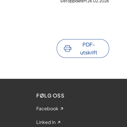
Sist oppdatert 26.02.2026
PDF-
utskrift
FØLG OSS
Facebook
Linked In