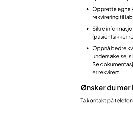
Opprette egne kl
rekvirering til l
Sikre informasj
(pasientsikkerhe
Oppnå bedre kval
undersøkelse, sl
Se dokumentasjo
er rekvirert.
​Ønsker du mer i
Ta kontakt på telefon