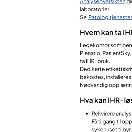
Analyseoversikten
gi
laboratorier.
Se
Patologitjeneste
Hvem kan ta IHR
Legekontor som ben
Plenario, PasientSky
ta IHR i bruk.
Dedikerte etikettskr
bekostes, installere
Nødvendig opplæring/o
Hva kan IHR-lø
Rekvirere analyse
Få tilgang til o
sykehuset tilbyr.