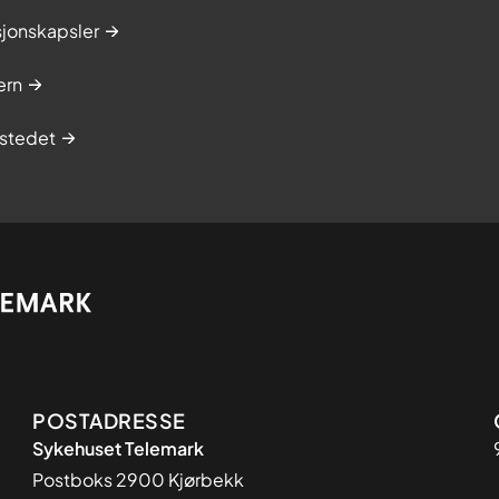
sjonskapsler
ern
stedet
Adresse
POSTADRESSE
Sykehuset Telemark
Postboks 2900 Kjørbekk