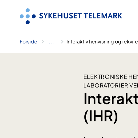
Hopp
til
innhold
Forside
..
.
Interaktiv henvisning og rekvire
ELEKTRONISKE HE
LABORATORIER VE
Interakt
(IHR)