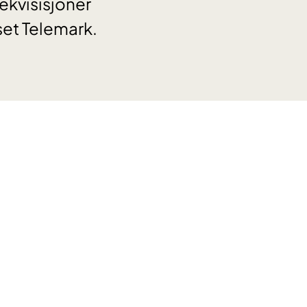
ekvisisjoner
set Telemark.