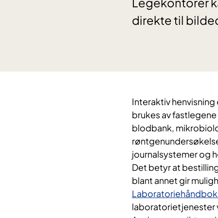
Legekontorer ka
direkte til bil
​Interaktiv henvisning
brukes av fastlegene f
blodbank, mikrobiolo
røntgenundersøkelse
journalsystemer og h
Det betyr at bestilli
blant annet gir muligh
Laboratoriehåndbo
laboratorietjenester