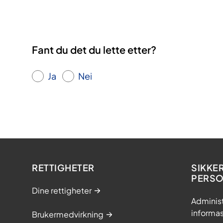
Fant du det du lette etter?
Ja
Nei
RETTIGHETER
SIKKE
PERS
Dine rettigheter
Adminis
informa
Brukermedvirkning