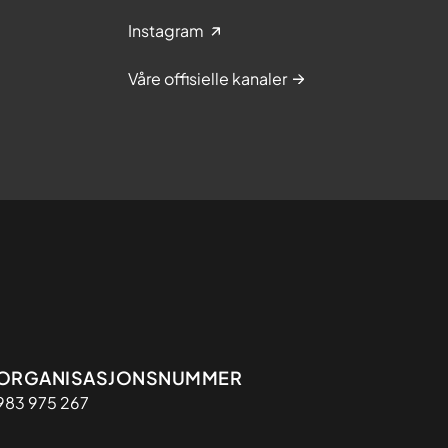
Instagram
Våre offisielle kanaler
Organisasjon
ORGANISASJONSNUMMER
983 975 267