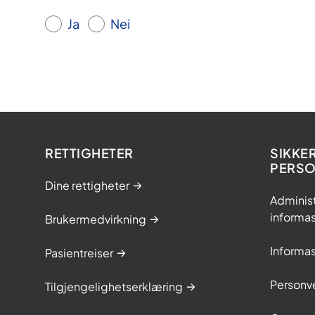
Ja
Nei
RETTIGHETER
SIKKE
PERS
Dine rettigheter
Adminis
informa
Brukermedvirkning
Informa
Pasientreiser
Personv
Tilgjengelighetserklæring