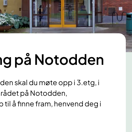
ng på Notodden
en skal du møte opp i 3.etg, i
rådet på Notodden,
til å finne fram, henvend deg i