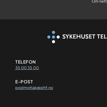
Om nett
Kontaktinformasjon
TELEFON
35 00 35 00
E-POST
postmottak@sthf.no