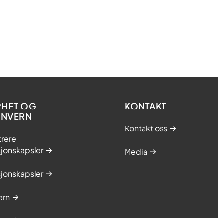
RHET OG
KONTAKT
ONVERN
Kontakt oss
trere
sjonskapsler
Media
sjonskapsler
ern