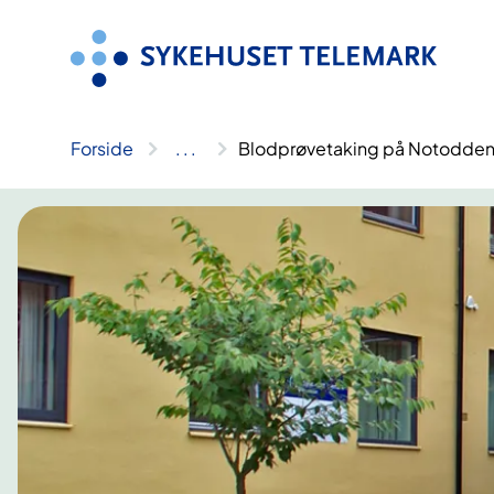
Hopp
til
innhold
Forside
..
.
Blodprøvetaking på Notodde