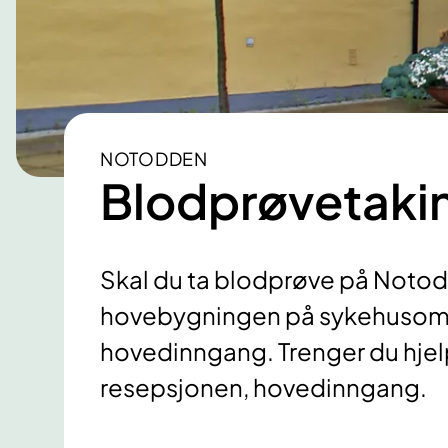
NOTODDEN
Blodprøvetaki
Skal du ta blodprøve på Notodd
hovebygningen på sykehusom
hovedinngang. Trenger du hjelp 
resepsjonen, hovedinngang.