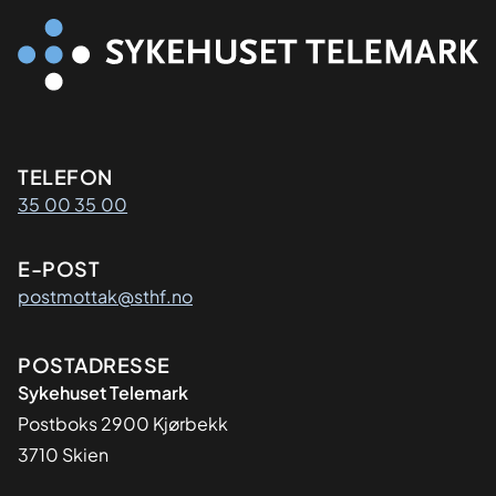
Kontaktinformasjon
TELEFON
35 00 35 00
E-POST
postmottak@sthf.no
Adresse
POSTADRESSE
Sykehuset Telemark
Postboks 2900 Kjørbekk
3710 Skien