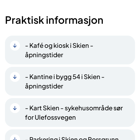
Praktisk informasjon
- Kafé og kiosk i Skien -
åpningstider
- Kantine i bygg 54 i Skien -
åpningstider
- Kart Skien - sykehusområde sør
for Ulefossvegen
- Parkering i Skien og Porsgrunn