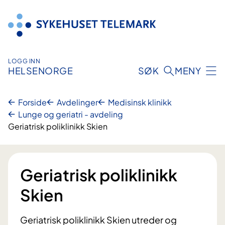
Hopp
til
innhold
LOGG INN
HELSENORGE
SØK
MENY
Forside
Avdelinger
Medisinsk klinikk
Lunge og geriatri - avdeling
Geriatrisk poliklinikk Skien
Geriatrisk poliklinikk
Skien
Geriatrisk poliklinikk Skien utreder og