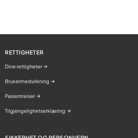
d
e
RETTIGHETER
Dine rettigheter
Brukermedvirkning
Pasientreiser
Tilgjengelighetserklæring
SIKKERHET OG PERSONVERN