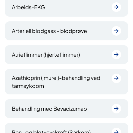
Arbeids-EKG
Arteriell blodgass - blodprøve
Atrieflimmer (hjerteflimmer)
Azathioprin (imurel)-behandling ved
tarmsykdom
Behandling med Bevacizumab
Ben- og bløtvevskreft (Sarkom)