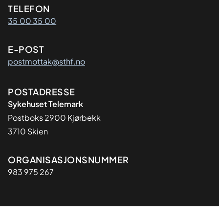
Kontaktinformasjon
TELEFON
35 00 35 00
E-POST
postmottak@sthf.no
Adresse
POSTADRESSE
Sykehuset Telemark
Postboks 2900 Kjørbekk
3710 Skien
Organisasjon
ORGANISASJONSNUMMER
983 975 267