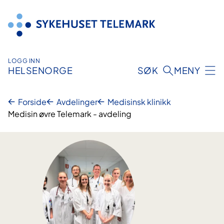
Hopp
til
innhold
LOGG INN
HELSENORGE
SØK
MENY
Forside
Avdelinger
Medisinsk klinikk
Medisin øvre Telemark - avdeling