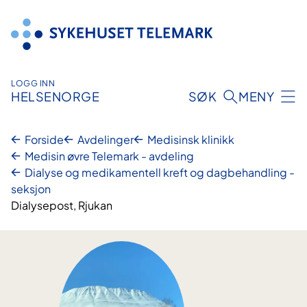
Hopp
til
innhold
LOGG INN
HELSENORGE
SØK
MENY
Forside
Avdelinger
Medisinsk klinikk
Medisin øvre Telemark - avdeling
Dialyse og medikamentell kreft og dagbehandling -
seksjon
Dialysepost, Rjukan