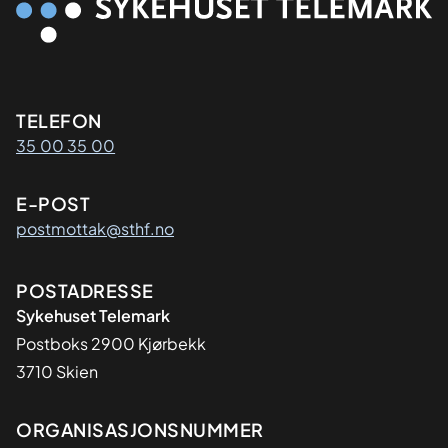
Kontaktinformasjon
TELEFON
35 00 35 00
E-POST
postmottak@sthf.no
Adresse
POSTADRESSE
Sykehuset Telemark
Postboks 2900 Kjørbekk
3710 Skien
Organisasjon
ORGANISASJONSNUMMER