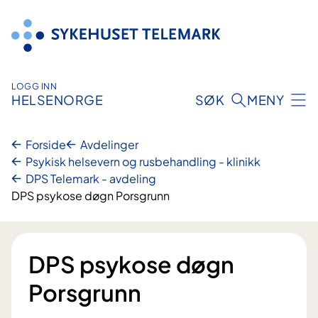
Hopp
til
innhold
LOGG INN
HELSENORGE
SØK
MENY
Forside
Avdelinger
Psykisk helsevern og rusbehandling - klinikk
DPS Telemark - avdeling
DPS psykose døgn Porsgrunn
DPS psykose døgn
Porsgrunn