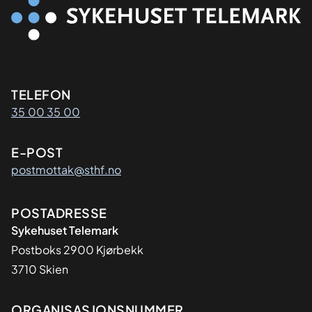
Kontaktinformasjon
TELEFON
35 00 35 00
E-POST
postmottak@sthf.no
Adresse
POSTADRESSE
Sykehuset Telemark
Postboks 2900 Kjørbekk
3710 Skien
ORGANISASJONSNUMMER