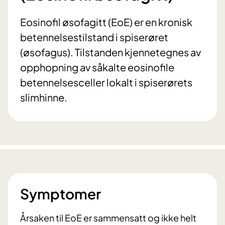
Eosinofil øsofagitt (EoE) er en kronisk
betennelsestilstand i spiserøret
(øsofagus). Tilstanden kjennetegnes av
opphopning av såkalte eosinofile
betennelsesceller lokalt i spiserørets
slimhinne.
Symptomer
Årsaken til EoE er sammensatt og ikke helt