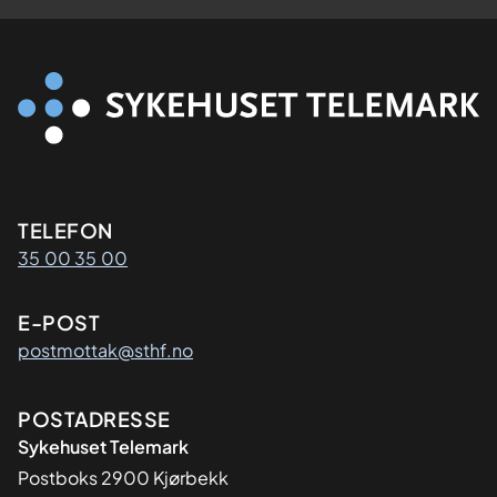
Kontaktinformasjon
TELEFON
35 00 35 00
E-POST
postmottak@sthf.no
Adresse
POSTADRESSE
Sykehuset Telemark
Postboks 2900 Kjørbekk