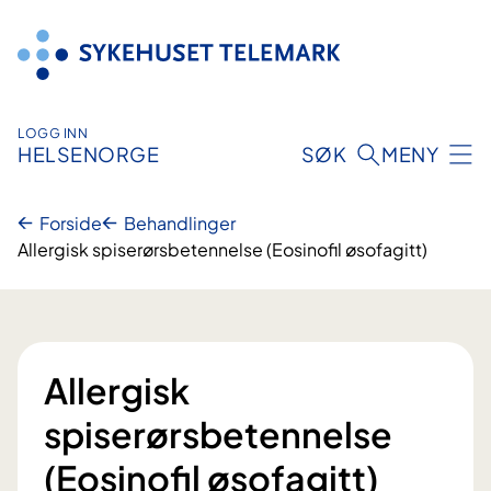
Hopp
til
innhold
LOGG INN
HELSENORGE
SØK
MENY
Forside
Behandlinger
Allergisk spiserørsbetennelse (Eosinofil øsofagitt)
Allergisk
spiserørsbetennelse
(Eosinofil øsofagitt)