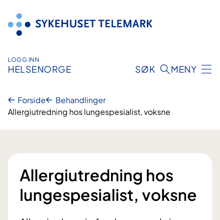
Hopp
til
innhold
LOGG INN
HELSENORGE
SØK
MENY
Forside
Behandlinger
Allergiutredning hos lungespesialist, voksne
Allergiutredning hos
lungespesialist, voksne