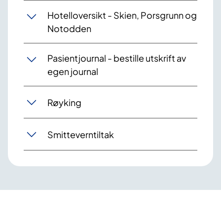
Hotelloversikt - Skien, Porsgrunn og
Notodden
Pasientjournal - bestille utskrift av
egen journal
Røyking
Smitteverntiltak