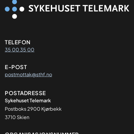
Kontaktinformasjon
TELEFON
35 00 35 00
E-POST
postmottak@sthf.no
Adresse
POSTADRESSE
Sykehuset Telemark
Postboks 2900 Kjørbekk
3710 Skien