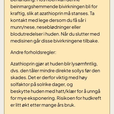
beinmargshemmende bivirkningen bli for
kraftig, slik at azathioprin må stanses. Ta
kontakt med lege dersom du få sår i
munn/nese, neseblødninger eller
blodutredelser i huden. Når du slutter med
medisinen går disse bivirkningene tilbake.
Andre forholdsregler:
Azathioprin gjør at huden blir lysømfintlig,
dvs. den tåler mindre direkte sollys før den
skades. Det er derfor viktig med høy
solfaktor på solrike dager, og
beskytte huden med hatt/klær for å unngå
for mye eksponering. Risikoen for hudkreft
er litt økt etter mange års bruk.