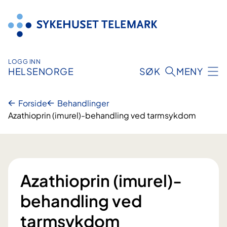
Hopp
til
innhold
LOGG INN
HELSENORGE
SØK
MENY
Forside
Behandlinger
Azathioprin (imurel)-behandling ved tarmsykdom
Azathioprin (imurel)-
behandling ved
tarmsykdom