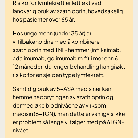
Risiko for lymfekreft er lett økt ved
langvarig bruk av azathioprin, hovedsakelig
hos pasienter over 65 år.
Hos unge menn (under 35 år) er
vi tilbakeholdne med å kombinere
azathioprin med TNF-hemmer (infliksimab,
adalimumab, golimumab m.fl) i mer enn 6-
12 måneder, da lenger behandling kan gi økt
risiko for en sjelden type lymfekreft.
Samtidig bruk av 5-ASA medisiner kan
hemme nedbrytingen av azathioprin og
dermed øke blodnivåene av virksom
medisin (6-TGN), men dette er vanligvis ikke
er problem så lenge vi følger med på 6TGN-
nivået.