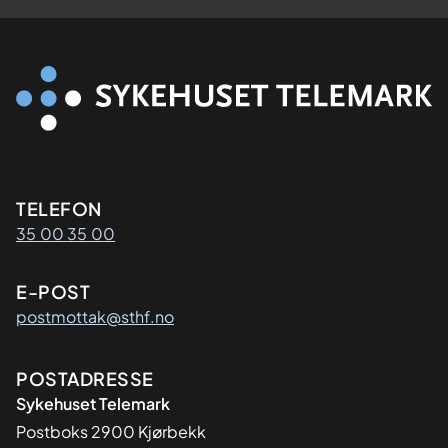
Kontaktinformasjon
TELEFON
35 00 35 00
E-POST
postmottak@sthf.no
Adresse
POSTADRESSE
Sykehuset Telemark
Postboks 2900 Kjørbekk