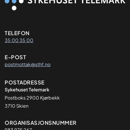
Kontaktinformasjon
TELEFON
35 00 35 00
E-POST
postmottak@sthf.no
Adresse
POSTADRESSE
Sykehuset Telemark
Postboks 2900 Kjørbekk
3710 Skien
Organisasjon
ORGANISASJONSNUMMER
983 975 267