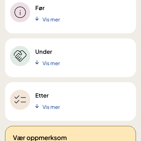
Før
Vis mer
Under
Vis mer
Etter
Vis mer
Vær oppmerksom