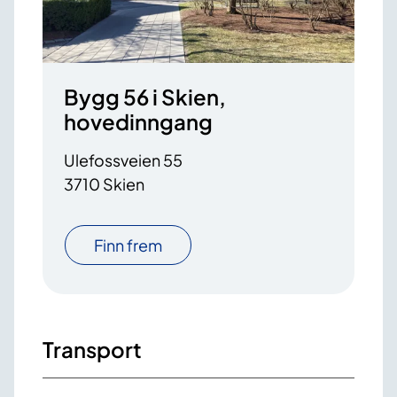
Bygg 56 i Skien,
hovedinngang
Ulefossveien 55
3710 Skien
Finn frem
Transport