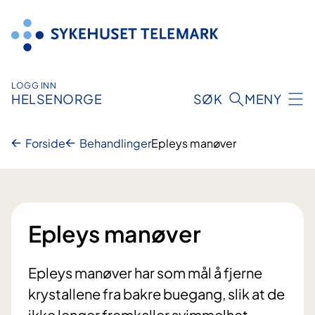
Hopp
til
innhold
LOGG INN
HELSENORGE
SØK
MENY
Forside
Behandlinger
Epleys manøver
Epleys manøver
Epleys manøver har som mål å fjerne
krystallene fra bakre buegang, slik at de
ikke lenger fremkaller svimmelhet.