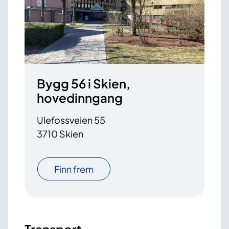
Bygg 56 i Skien,
hovedinngang
Ulefossveien 55
3710 Skien
Finn frem