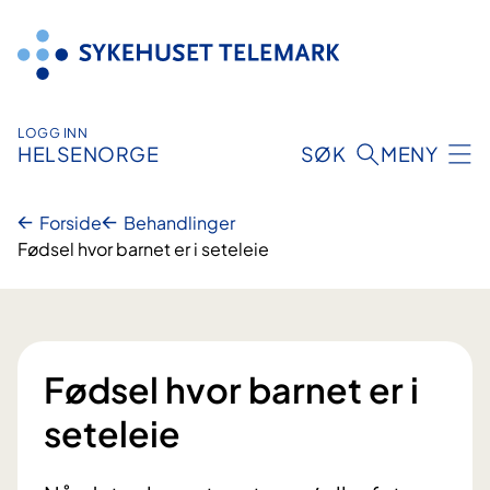
Hopp
til
innhold
LOGG INN
HELSENORGE
SØK
MENY
Forside
Behandlinger
Fødsel hvor barnet er i seteleie
Fødsel hvor barnet er i
seteleie