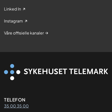
Linked In
Instagram
Våre offisielle kanaler
Kontaktinformasjon
TELEFON
35 00 35 00