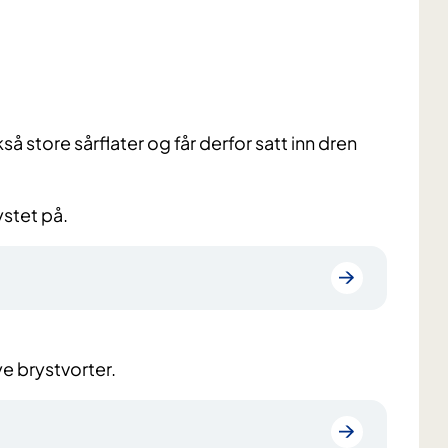
å store sårflater og får derfor satt inn dren
ystet på.
e brystvorter.