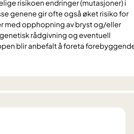
velige risikoen endringer (mutasjoner) i
se genene gir ofte også øket risiko for
ier med opphopning av bryst og/eller
t genetisk rådgivning og eventuell
pen blir anbefalt å foreta forebyggend