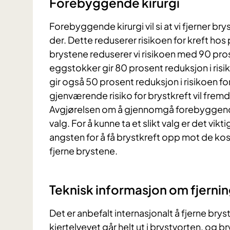
Forebyggende kirurgi
Forebyggende kirurgi vil si at vi fjerner bry
der. Dette reduserer risikoen for kreft ho
brystene reduserer vi risikoen med 90 prose
eggstokker gir 80 prosent reduksjon i ris
gir også 50 prosent reduksjon i risikoen fo
gjenværende risiko for brystkreft vil fre
Avgjørelsen om å gjennomgå forebyggende k
valg. For å kunne ta et slikt valg er det vik
angsten for å få brystkreft opp mot de ko
fjerne brystene.
Teknisk informasjon om fjernin
Det er anbefalt internasjonalt å fjerne br
kjertelvevet går helt ut i brystvorten, og b