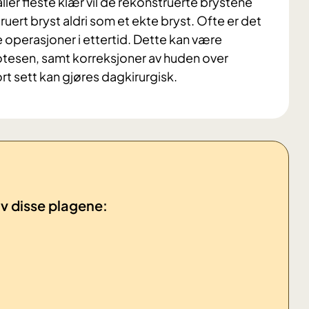
aller fleste klær vil de rekonstruerte brystene
ruert bryst aldri som et ekte bryst. Ofte er det
perasjoner i ettertid. Dette kan være
rotesen, samt korreksjoner av huden over
t sett kan gjøres dagkirurgisk.
 disse plagene: ​