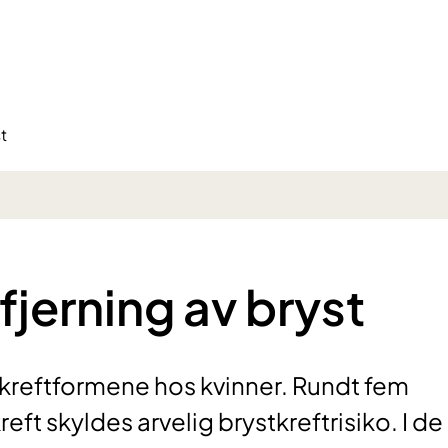
t
jerning av bryst
e kreftformene hos kvinner. Rundt fem
kreft skyldes arvelig brystkreftrisiko. I de