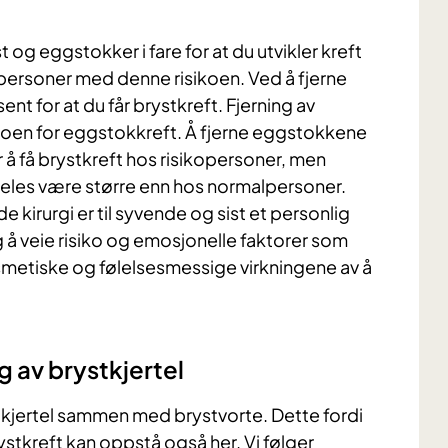
st og eggstokker i fare for at du utvikler kreft
s personer med denne risikoen. Ved å fjerne
nt for at du får brystkreft. Fjerning av
ikoen for eggstokkreft. Å fjerne eggstokkene
r å få brystkreft hos risikopersoner, men
mdeles være større enn hos normalpersoner.
irurgi er til syvende og sist et personlig
tig å veie risiko og emosjonelle faktorer som
smetiske og følelsesmessige virkningene av å
g av brystkjertel
ystkjertel sammen med brystvorte. Dette fordi
rystkreft kan oppstå også her. Vi følger