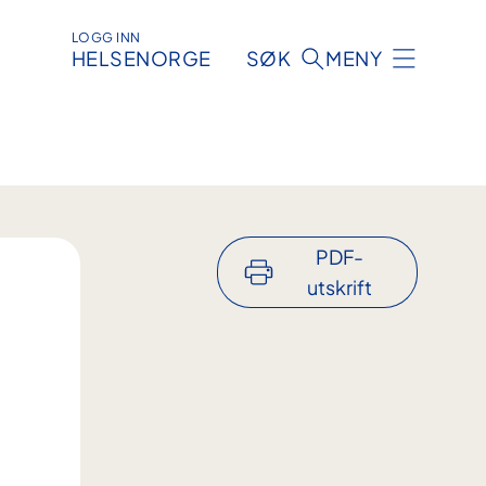
LOGG INN
HELSENORGE
SØK
MENY
PDF-
utskrift