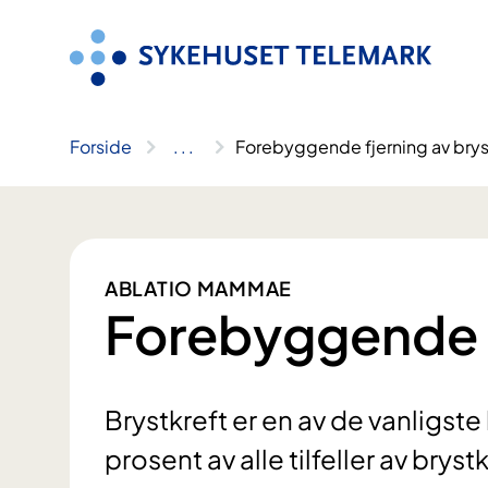
Hopp
til
innhold
Forside
..
.
Forebyggende fjerning av brys
ABLATIO MAMMAE
Forebyggende f
Brystkreft er en av de vanligst
prosent av alle tilfeller av bryst