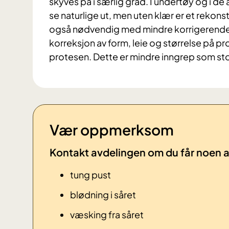
skyves på i særlig grad. I undertøy og i de 
se naturlige ut, men uten klær er et rekonst
også nødvendig med mindre korrigerende o
korreksjon av form, leie og størrelse på p
protesen. Dette er mindre inngrep som stor
Vær oppmerksom
Kontakt avdelingen om du får noen av
tung pust
blødning i såret
væsking fra såret