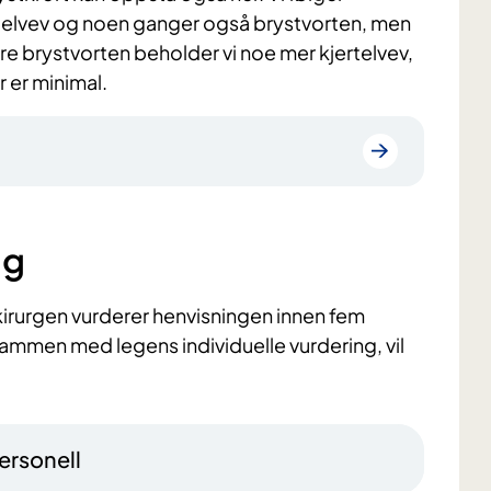
ertelvev og noen ganger også brystvorten, men
re brystvorten beholder vi noe mer kjertelvev,
r er minimal.
ng
kirurgen vurderer henvisningen innen fem
 sammen med legens individuelle vurdering, vil
ersonell