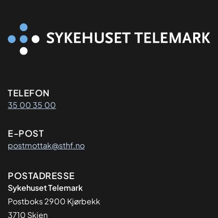
Kontaktinformasjon
TELEFON
35 00 35 00
E-POST
postmottak@sthf.no
Adresse
POSTADRESSE
Sykehuset Telemark
Postboks 2900 Kjørbekk
3710 Skien