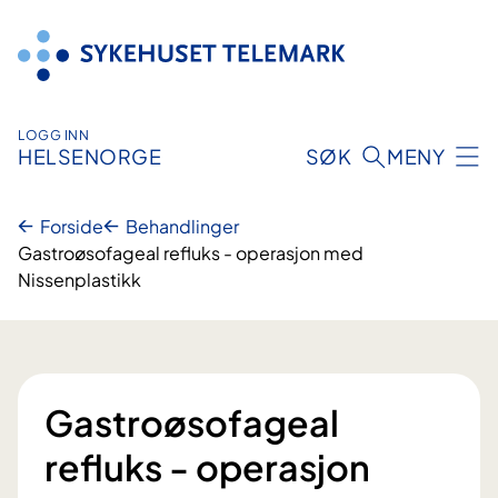
Hopp
til
innhold
LOGG INN
HELSENORGE
SØK
MENY
Forside
Behandlinger
Gastroøsofageal refluks - operasjon med
Nissenplastikk
Gastroøsofageal
refluks - operasjon