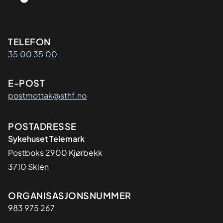
Kontaktinformasjon
TELEFON
35 00 35 00
E-POST
postmottak@sthf.no
Adresse
POSTADRESSE
Sykehuset Telemark
Postboks 2900 Kjørbekk
3710 Skien
Organisasjon
ORGANISASJONSNUMMER
983 975 267