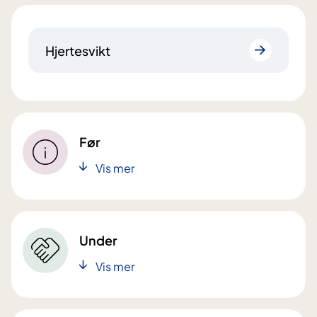
Hjertesvikt
Før
Vis mer
Under
Vis mer