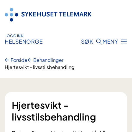
Hopp
til
innhold
LOGG INN
HELSENORGE
SØK
MENY
Forside
Behandlinger
Hjertesvikt - livsstilsbehandling
Hjertesvikt -
livsstilsbehandling