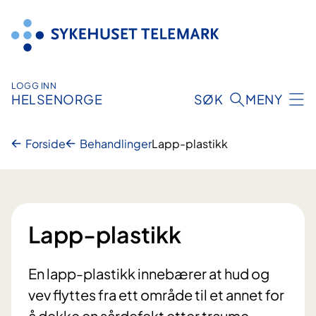
Hopp
til
innhold
LOGG INN
HELSENORGE
SØK
MENY
Forside
Behandlinger
Lapp-plastikk
Lapp-plastikk
En lapp-plastikk innebærer at hud og
vev flyttes fra ett område til et annet for
å dekke en sårdefekt etter traume,