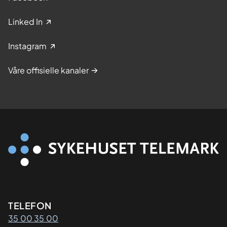
Linked In
Instagram
Våre offisielle kanaler
Kontaktinformasjon
TELEFON
35 00 35 00