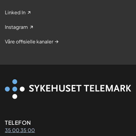
Linked In
Instagram
Våre offisielle kanaler
Kontaktinformasjon
TELEFON
35 00 35 00