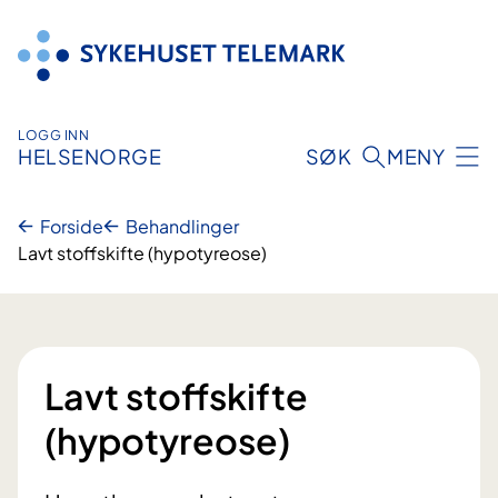
Hopp
til
innhold
LOGG INN
HELSENORGE
SØK
MENY
Forside
Behandlinger
Lavt stoffskifte (hypotyreose)
Lavt stoffskifte
(hypotyreose)