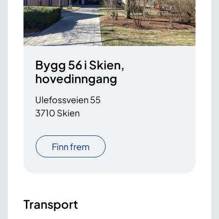
Bygg 56 i Skien,
hovedinngang
Ulefossveien 55
3710 Skien
Finn frem
Transport