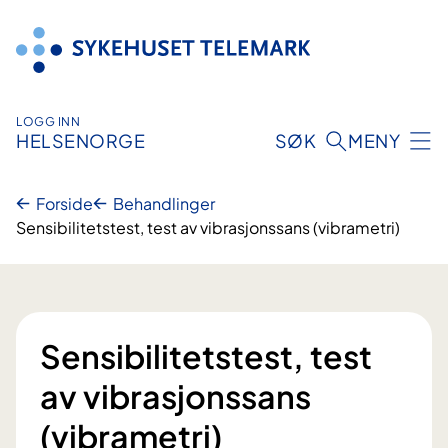
Hopp
til
innhold
LOGG INN
HELSENORGE
SØK
MENY
Forside
Behandlinger
Sensibilitetstest, test av vibrasjonssans (vibrametri)
Sensibilitetstest, test
av vibrasjonssans
(vibrametri)