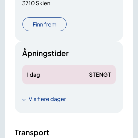
3710 Skien
Finn frem
Åpningstider
I dag
STENGT
Vis flere dager
Transport