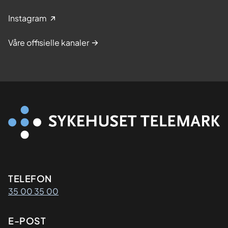
Instagram
Våre offisielle kanaler
Kontaktinformasjon
TELEFON
35 00 35 00
E-POST