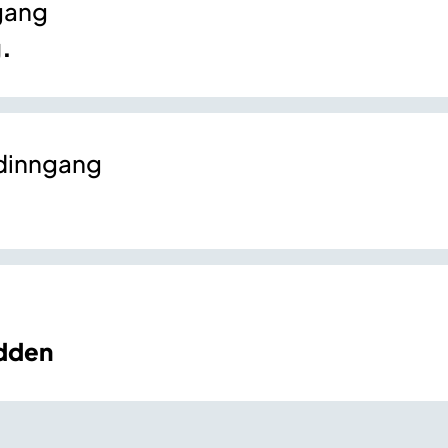
gang
g.
edinngang
odden