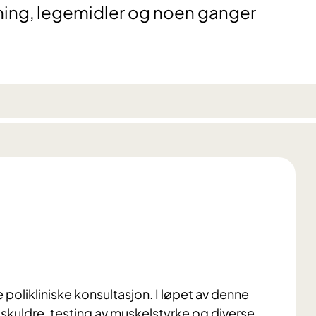
ning, legemidler og noen ganger
 polikliniske konsultasjon. I løpet av denne
 skuldre, testing av muskelstyrke og diverse