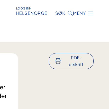
LOGG INN
HELSENORGE
SØK
MENY
PDF-
utskrift
er
der