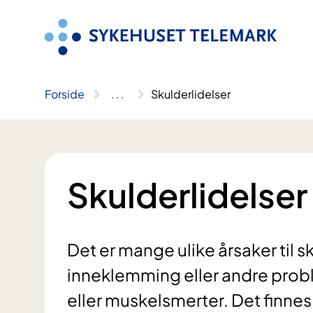
Hopp
til
innhold
Forside
..
.
Skulderlidelser
Skulderlidelser
Det er mange ulike årsaker til 
inneklemming eller andre prob
eller muskelsmerter. Det finne