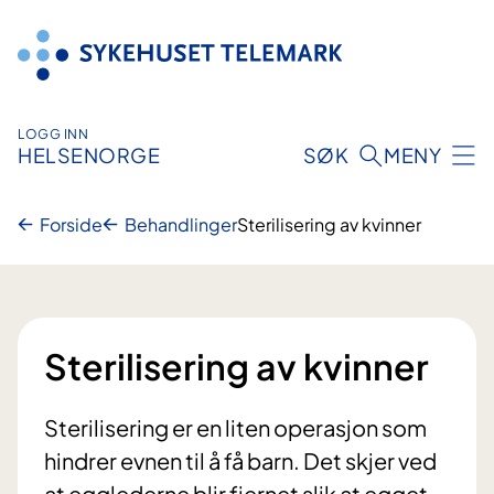
Hopp
til
innhold
LOGG INN
HELSENORGE
SØK
MENY
Forside
Behandlinger
Sterilisering av kvinner
Sterilisering av kvinner
Sterilisering er en liten operasjon som
hindrer evnen til å få barn. Det skjer ved
at egglederne blir fjernet slik at egget