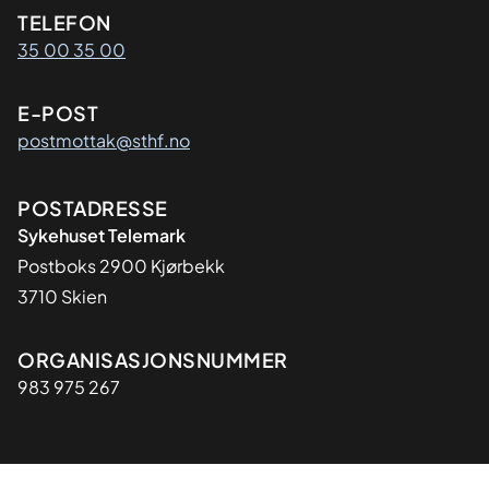
Kontaktinformasjon
TELEFON
35 00 35 00
E-POST
postmottak@sthf.no
Adresse
POSTADRESSE
Sykehuset Telemark
Postboks 2900 Kjørbekk
3710 Skien
Organisasjon
ORGANISASJONSNUMMER
983 975 267