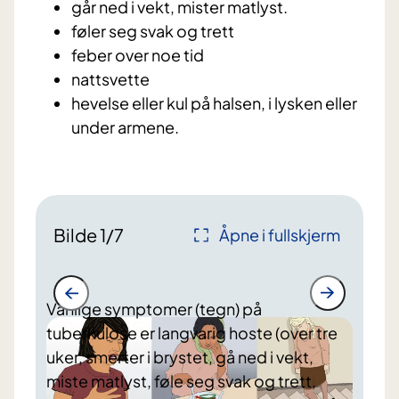
⁠går ned i vekt, mister matlyst.
⁠føler seg svak og trett
⁠feber over noe tid
nattsvette
⁠hevelse eller kul på halsen, i lysken eller
under armene.
Bilde
1
/
7
Åpne i fullskjerm
Vanlige symptomer (tegn) på
tuberkulose er langvarig hoste (over tre
uker, smerter i brystet, ⁠gå ned i vekt,
miste matlyst, føle seg svak og trett,