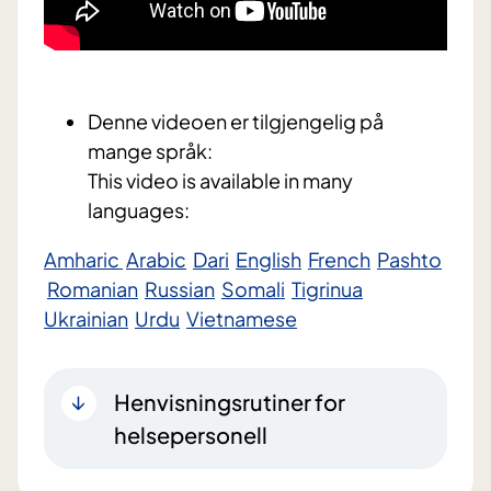
Denne videoen er tilgjengelig på
mange språk:
This video is available in many
languages:
Amharic
Arabic
Dari
English
French
Pashto
Romanian
Russian
Somali
Tigrinua
Ukrainian
Urdu
Vietnamese
Henvisningsrutiner for
helsepersonell