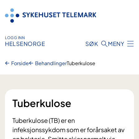
Hopp
til
innhold
LOGG INN
HELSENORGE
SØK
MENY
Forside
Behandlinger
Tuberkulose
Tuberkulose
Tuberkulose (TB) er en
infeksjonssykdom som er forårsaket av
en bakterie. Smitte skjer normalt via