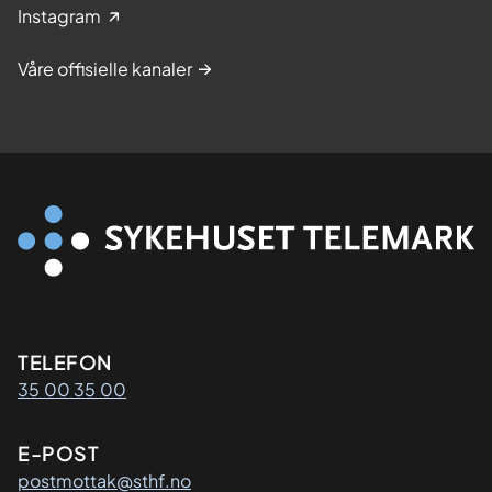
Instagram
Våre offisielle kanaler
Kontaktinformasjon
TELEFON
35 00 35 00
E-POST
postmottak@sthf.no