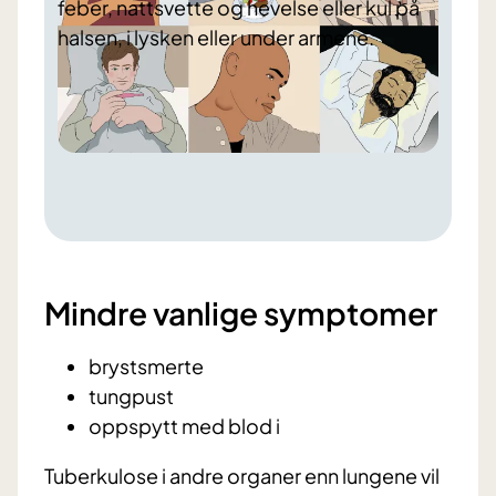
⁠feber, nattsvette og ⁠hevelse eller kul på
halsen, i lysken eller under armene.
Mindre vanlige symptomer
brystsmerte
tungpust
oppspytt med blod i
Tuberkulose i andre organer enn lungene vil