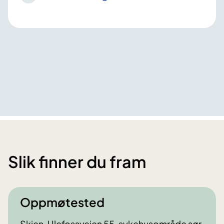
Slik finner du fram
Oppmøtested
Skien, Ulefossveien 55, sykehusområde sør.