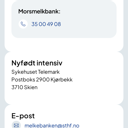
Morsmelkbank:
35 00 49 08
Nyfødt intensiv
Sykehuset Telemark
Postboks 2900 Kjørbekk
3710 Skien
E-post
melkebanken
@sthf
.no