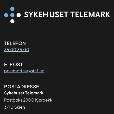
Kontaktinformasjon
TELEFON
35 00 35 00
E-POST
postmottak@sthf.no
Adresse
POSTADRESSE
Sykehuset Telemark
Postboks 2900 Kjørbekk
3710 Skien