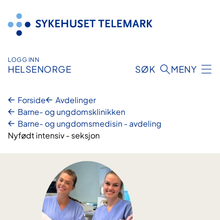
Hopp
til
innhold
LOGG INN
HELSENORGE
SØK
MENY
Forside
Avdelinger
Barne- og ungdomsklinikken
Barne- og ungdomsmedisin - avdeling
Nyfødt intensiv - seksjon