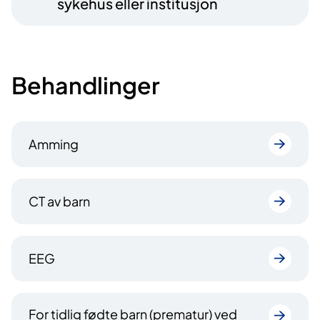
sykehus eller institusjon
Behandlinger
Amming
CT av barn
EEG
For tidlig fødte barn (prematur) ved