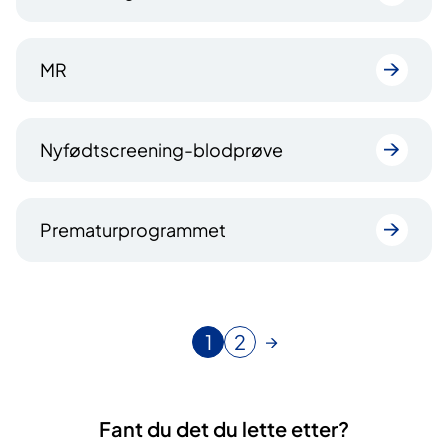
MR
Nyfødtscreening-blodprøve
Prematurprogrammet
1
2
N
G
å
å
v
t
æ
i
Fant du det du lette etter?
r
l