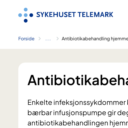
Hopp
til
innhold
Forside
..
.
Antibiotikabehandling hjemm
Antibiotikabe
Enkelte infeksjonssykdommer kr
bærbar infusjonspumpe gir deg m
antibiotikabehandlingen hjem