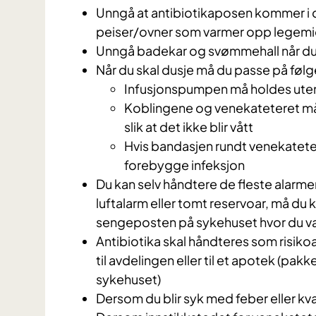
Unngå at antibiotikaposen kommer i d
peiser/ovner som varmer opp legemi
Unngå badekar og svømmehall når du
Når du skal dusje må du passe på føl
Infusjonspumpen må holdes ute
Koblingene og venekateteret må
slik at det ikke blir vått
Hvis bandasjen rundt venekatetere
forebygge infeksjon
Du kan selv håndtere de fleste alar
luftalarm eller tomt reservoar, må du
sengeposten på sykehuset hvor du va
Antibiotika skal håndteres som risiko
til avdelingen eller til et apotek (pakke
sykehuset)
Dersom du blir syk med feber eller k