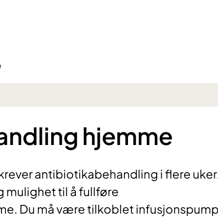
e
handling hjemme
ever antibiotikabehandling i flere uker
ulighet til å fullføre
me. Du må være tilkoblet infusjonspum