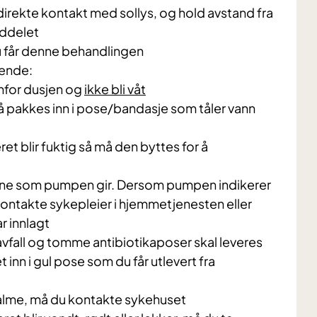
irekte kontakt med sollys, og hold avstand fra
ddelet
 får denne behandlingen
gende:
nfor dusjen og
ikke bli våt
 pakkes inn i pose/bandasje som tåler vann
t blir fuktig så må den byttes for å
mene som pumpen gir. Dersom pumpen indikerer
 kontakte sykepleier i hjemmetjenesten eller
r innlagt
avfall og tomme antibiotikaposer skal leveres
t inn i gul pose som du får utlevert fra
valme, må du kontakte sykehuset