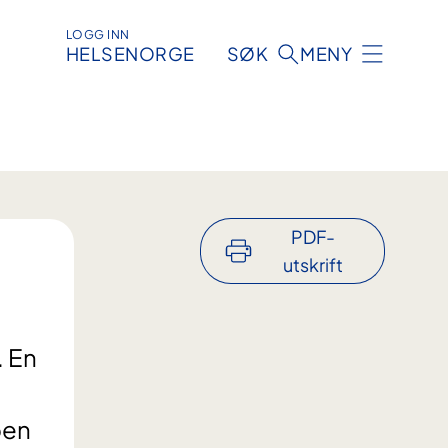
LOGG INN
HELSENORGE
SØK
MENY
PDF-
utskrift
. En
pen