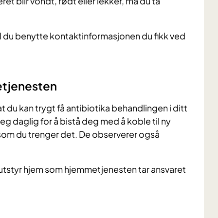
t blir vondt, rødt eller lekker, må du ta
 du benytte kontaktinformasjonen du fikk ved
tjenesten
 du kan trygt få antibiotika behandlingen i ditt
 daglig for å bistå deg med å koble til ny
som du trenger det. De observerer også
tstyr hjem som hjemmetjenesten tar ansvaret