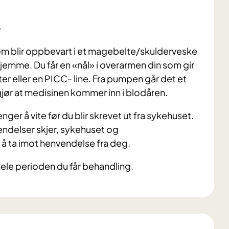
e
m blir oppbevart i et magebelte/skulderveske
jemme. Du får en «nål» i overarmen din som gir
ter eller en PICC- line. Fra pumpen går det et
ør at medisinen kommer inn i blodåren.
ger å vite før du blir skrevet ut fra sykehuset.
endelser skjer, sykehuset og
 ta imot henvendelse fra deg.
hele perioden du får behandling.