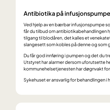
Antibiotika på infusjonspump
Ved hjelp av en bærbar infusjonspumpe so
får du tilbud om antibiotikabehandlingen h
tilgang til blodåren, det kalles et venekate
slangesett som kobles på denne og som gj
Du får god innføring i pumpen og det du tren
Utstyret har alarmer dersom uforutsette h
kommunehelsetjenesten har døgnvakt for å
Sykehuset er ansvarlig for behandlingen i 