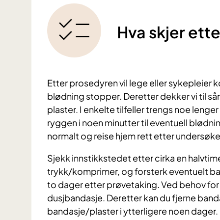
Hva skjer ett
Etter prosedyren vil lege eller sykepleier 
blødning stopper. Deretter dekker vi til 
plaster. I enkelte tilfeller trengs noe leng
ryggen i noen minutter til eventuell blød
normalt og reise hjem rett etter undersøkels
Sjekk innstikkstedet etter cirka en halvtime
trykk/komprimer, og forsterk eventuelt ba
to dager etter prøvetaking. Ved behov for 
dusjbandasje. Deretter kan du fjerne band
bandasje/plaster i ytterligere noen dager.