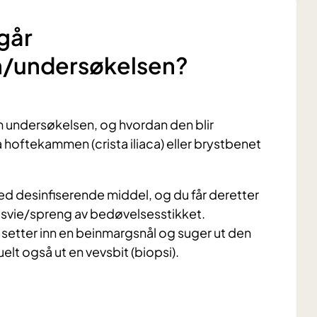
går
n/undersøkelsen?
m undersøkelsen, og hvordan den blir
 hoftekammen (crista iliaca) eller brystbenet
med desinfiserende middel, og du får deretter
 svie/spreng av bedøvelsesstikket.
setter inn en beinmargsnål og suger ut den
lt også ut en vevsbit (biopsi).