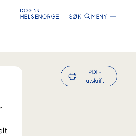
LOGG INN
HELSENORGE
SØK
MENY
PDF-
utskrift
r
lt