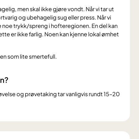
lig, men skal ikke gjøre vondt. Når vi tar ut
tvarig og ubehagelig sug eller press. Når vi
ne noe trykk/spreng i hofteregionen. En del kan
te er ikke farlig. Noen kan kjenne lokal ømhet
n som lite smertefull.
en?
øvelse og prøvetaking tar vanligvis rundt 15–20