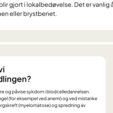
ir gjort i lokalbedøvelse. Det er vanlig å
n eller brystbenet.
vi
dlingen?
dere og påvise sykdom i blodcelledannelsen.
ngel (for eksempel ved anemi) og ved mistanke
argskreft (myelomatose) og spredning av