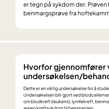
er tegn på sykdom der. Prøven bl
benmargsprøve fra hoftekamme
Hvorfor gjennomfører 
undersøkelsen/behan
Dette er en viktig undersøkelse for å stu
Undersøkelsen blir gjort ved blodcellema
om blodkreft (leukemi), lymfekreft, benm
annen kreftsykdom til beinmargen.