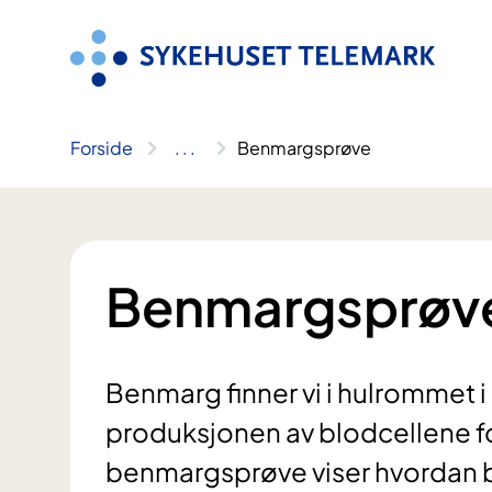
Hopp
til
innhold
Forside
..
.
Benmargsprøve
Benmargsprøv
Benmarg finner vi i hulrommet i
produksjonen av blodcellene f
benmargsprøve viser hvordan b