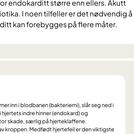
 for endokarditt større enn ellers. Akutt
tika. I noen tilfeller er det nødvendig å
ditt kan forebygges på flere måter.
r inn i blodbanen (bakteriemi), slår seg ned i
 i hjertets indre hinner (endokard) og
tor skade, særlig på hjerteklaffene.
av kroppen. Medfødt hjertefeil er den viktigste