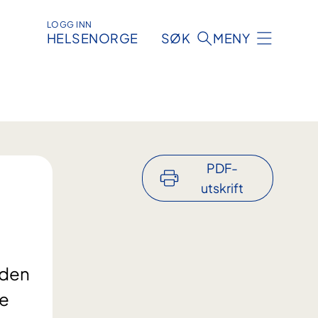
LOGG INN
HELSENORGE
SØK
MENY
PDF-
utskrift
lden
se