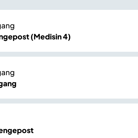
gang
ngepost (Medisin 4)
gang
ngang
sengepost