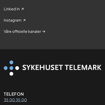
Linked In
Instagram
Våre offisielle kanaler
Kontaktinformasjon
TELEFON
35 00 35 00