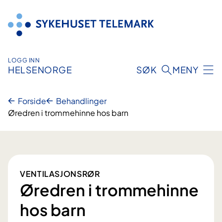
Hopp
til
innhold
LOGG INN
HELSENORGE
SØK
MENY
Forside
Behandlinger
Øredren i trommehinne hos barn
VENTILASJONSRØR
Øredren i trommehinne
hos barn