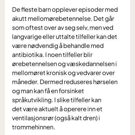
De fleste barn opplever episoder med
akutt mellomørebetennelse. Det går
som oftest over av seg selv, men ved
langvarige eller uttalte tilfeller kan det
være nødvendig å behandle med
antibiotika. I noen tilfeller blir
ørebetennelsen og væskedannelsen i
mellomøret kronisk og vedvarer over
måneder. Dermed reduseres hørselen
og man kan få en forsinket
språkutvikling. I slike tilfeller kan
det være aktuelt å operere inn et
ventilasjonsrør (også kalt dren) i
trommehinnen.