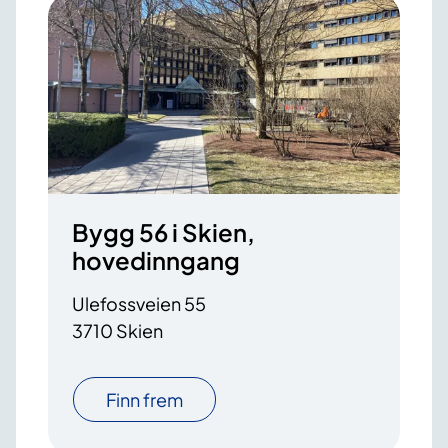
Bygg 56 i Skien,
hovedinngang
Ulefossveien 55
3710 Skien
Finn frem