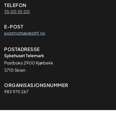
Kontaktinformasjon
TELEFON
35 00 35 00
E-POST
postmottak@sthf.no
Adresse
POSTADRESSE
Sykehuset Telemark
Postboks 2900 Kjørbekk
3710 Skien
Organisasjon
ORGANISASJONSNUMMER
983 975 267