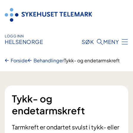
Hopp
til
innhold
LOGG INN
HELSENORGE
SØK
MENY
Forside
Behandlinger
Tykk- og endetarmskreft
Tykk- og
endetarmskreft
Tarmkreft er ondartet svulst i tykk- eller