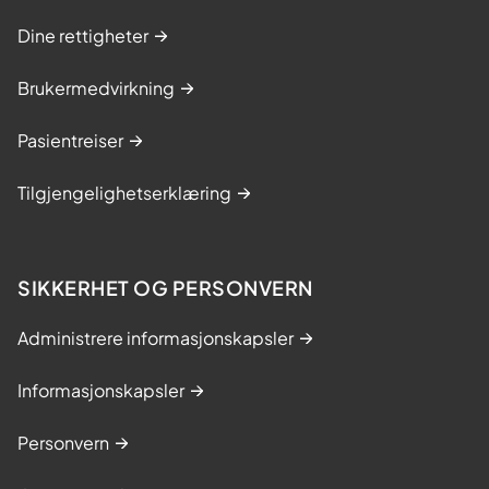
k
Dine rettigheter
t
u
Brukermedvirkning
e
l
Pasientreiser
l
e
Tilgjengelighetserklæring
s
k
j
e
SIKKERHET OG PERSONVERN
m
a
Administrere informasjonskapsler
Informasjonskapsler
Personvern