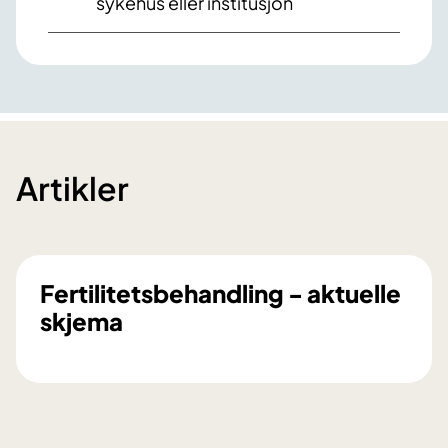
sykehus eller institusjon
Artikler
Fertilitetsbehandling - aktuelle
skjema
F
e
r
t