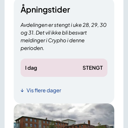
Åpningstider
Avdelingen er stengt i uke 28, 29, 30
og 31. Det vil ikke bli besvart
meldinger i Crypho i denne
perioden.
I dag
STENGT
Vis flere dager