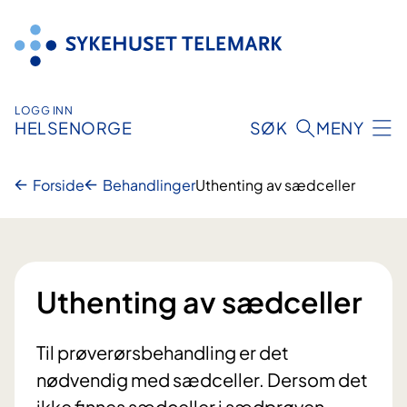
Hopp
til
innhold
LOGG INN
HELSENORGE
SØK
MENY
Forside
Behandlinger
Uthenting av sædceller
Uthenting av sædceller
Til prøverørsbehandling er det
nødvendig med sædceller. Dersom det
ikke finnes sædceller i sædprøven,