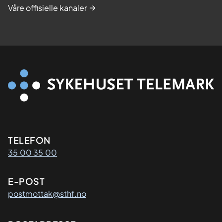
Våre offisielle kanaler
Kontaktinformasjon
TELEFON
35 00 35 00
E-POST
postmottak@sthf.no