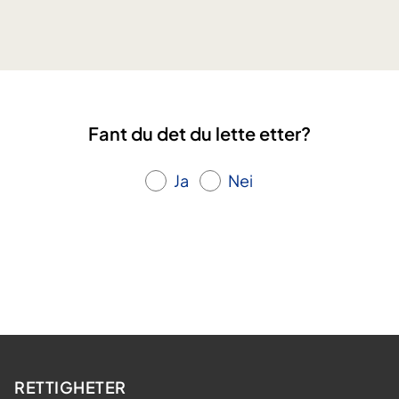
i
l
i
t
e
t
Fant du det du lette etter?
s
b
e
Ja
Nei
h
a
n
d
l
i
n
g
-
RETTIGHETER
a