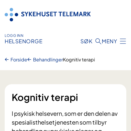
Hopp
til
innhold
LOGG INN
HELSENORGE
SØK
MENY
Forside
Behandlinger
Kognitiv terapi
Kognitiv terapi
I psykisk helsevern, som er den delen av
spesialisthelsetjenesten som tilbyr
behandling av psykiske plager og