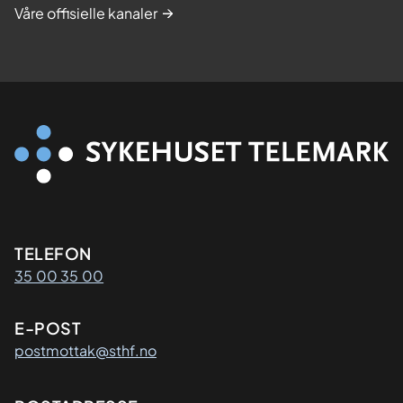
Våre offisielle kanaler
Kontaktinformasjon
TELEFON
35 00 35 00
E-POST
postmottak@sthf.no